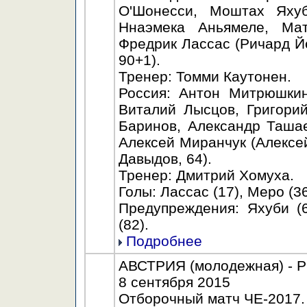
О'Шонесси, Моштах Яхуб
Ннаэмека Аньямеле, Ма
Фредрик Лассас (Ричард Й
90+1).
Тренер: Томми Каутонен.
Россия: Антон Митрюшкин
Виталий Лысцов, Григори
Баринов, Александр Ташае
Алексей Миранчук (Алексе
Давыдов, 64).
Тренер: Дмитрий Хомуха.
Голы: Лассас (17), Меро (36
Предупреждения: Яхуби (6
(82).
Подробнее
АВСТРИЯ (молодежная) - РО
8 сентября 2015
Отборочный матч ЧЕ-2017.