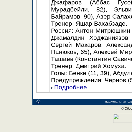
Джафаров (Аббас Гусе
Мурадбейли, 82), Эльв
Байрамов, 90), Азер Салахл
Тренер: Яшар Вахабзаде.
Россия: Антон Митрюшкин (
Джамалдин Ходжаниязов,
Сергей Макаров, Алексан
Панюков, 65), Алексей Мир
Ташаев (Константин Савиче
Тренер: Дмитрий Хомуха.
Голы: Бенке (11, 39), Абдул
Предупреждения: Чернов (5
Подробнее
национальная
ол
© Сбор