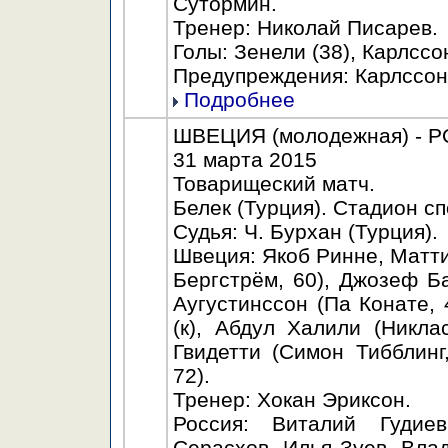
Сутормин.
Тренер: Николай Писарев.
Голы: Зенели (38), Карлссон
Предупреждения: Карлссон (
Подробнее
ШВЕЦИЯ (молодежная) - РО
31 марта 2015
Товарищеский матч.
Белек (Турция). Стадион с
Судья: Ч. Бурхан (Турция).
Швеция: Якоб Ринне, Матт
Бергстрём, 60), Джозеф Б
Аугустинссон (Па Конате,
(к), Абдул Халили (Никла
Гвидетти (Симон Тибблинг
72).
Тренер: Хокан Эриксон.
Россия: Виталий Гудие
Серасхов, Илья Зуев, Вла