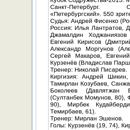
Санкт-Петербург. С
«Петербургский». 550 зрит
Судья: Андрей Фисенко (Ро
Россия: Илья Лантратов, 
Джамалдин Ходжаниязов 
Евгений Кирисов (Дмитри
Александр Моргунов (Але
Сергей Макаров, Евгений
Курзенёв (Владислав Парши
Тренер: Николай Писарев.
Киргизия: Андрей Шикин
Тамирлан Козубаев, Санж
Боколеев (Давлятжан 
(Султанбек Момунов, 80),
90), Мирбек Кудайберд
Темирбаев, 61).
Тренер: Мирлан Эшенов.
Голы: Курзенёв (19, 74), Ки