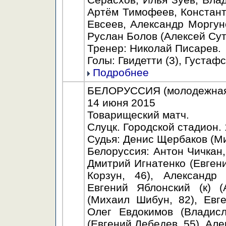
Артём Тимофеев, Констант
Евсеев, Александр Моргуно
Руслан Болов (Алексей Сут
Тренер: Николай Писарев.
Голы: Гвидетти (3), Густафс
Подробнее
БЕЛОРУССИЯ (молодежная) 
14 июня 2015
Товарищеский матч.
Слуцк. Городской стадион. 
Судья: Денис Щербаков (Ми
Белоруссия: Антон Чичкан,
Дмитрий Игнатенко (Евгени
Корзун, 46), Александр 
Евгений Яблонский (к) (
(Михаил Шибун, 82), Евг
Олег Евдокимов (Владис
(Евгений Лебедев, 55), Але