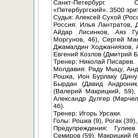
Санкт-Петербург. С
«Петербургский». 3500 зри
Судья: Алексей Сухой (Росс
Россия: Илья Лантратов, 
Айдар Лисинков, Аяз Гу
Моргунов, 46), Сергей Ма
Джамалдин Ходжаниязов, А
Евгений Козлов (Дмитрий Бо
Тренер: Николай Писарев.
Молдавия: Раду Мыцу, Анд
Рошка, Ион Бурлаку (Дину
Бырдан (Давид Андроник
(Валерий Макрицкий, 59),
Александр Дулгер (Марчел 
46).
Тренер: Игорь Урсаки.
Голы: Рошка (9), Рогак (39)
Предупреждения: Гулиев
Семиров (59), Макрицкий (67