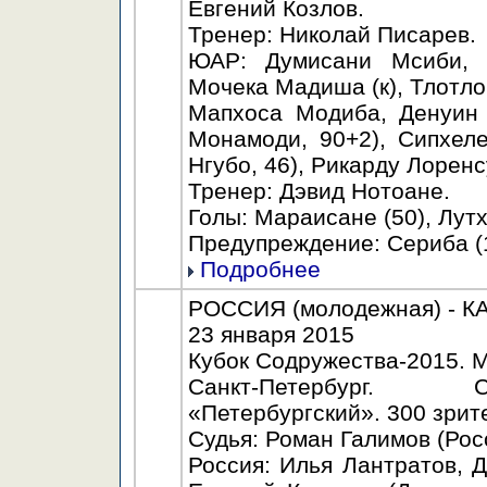
Евгений Козлов.
Тренер: Николай Писарев.
ЮАР: Думисани Мсиби, 
Мочека Мадиша (к), Тлотло
Мапхоса Модиба, Денуин
Монамоди, 90+2), Сипхел
Нгубо, 46), Рикарду Лоренс
Тренер: Дэвид Нотоане.
Голы: Мараисане (50), Лутх
Предупреждение: Сериба (1
Подробнее
РОССИЯ (молодежная) - КАЗ
23 января 2015
Кубок Содружества-2015. М
Санкт-Петербург. С
«Петербургский». 300 зрит
Судья: Роман Галимов (Рос
Россия: Илья Лантратов, 