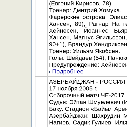
(Евгений Кирисов, 78).
Тренер: Дмитрий Хомуха.
Фарерские острова: Элиас
Хансен, 89), Рагнар Натт
Хейнесен, Йоаннес Бьяр
Хансен, Магнус Эгильссон
90+1), Брандур Хендриксен
Тренер: Уильям Якобсен.
Голы: Шейдаев (54), Панюко
Предупреждение: Хейнесен 
Подробнее
АЗЕРБАЙДЖАН - РОССИЯ - 
17 ноября 2005 г.
Отборочный матч ЧЕ-2017.
Судья: Эйтан Шмуелевич (И
Баку. Стадион «Байыл Арен
Азербайджан: Шахрудин М
Нагиев, Садик Гулиев, Ил