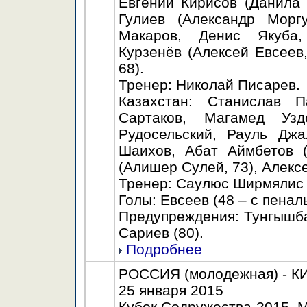
Евгений Кирисов (Данила 
Гулиев (Александр Моргу
Макаров, Денис Якуба,
Курзенёв (Алексей Евсеев,
68).
Тренер: Николай Писарев.
Казахстан: Станислав П
Сартаков, Магамед Узд
Рудосельский, Рауль Джа
Шаихов, Абат Аймбетов (
(Алишер Сулей, 73), Алекс
Тренер: Саулюс Ширмялис 
Голы: Евсеев (48 – с пеналь
Предупреждения: Тунгышбае
Сариев (80).
Подробнее
РОССИЯ (молодежная) - КИР
25 января 2015
Кубок Содружества-2015. М