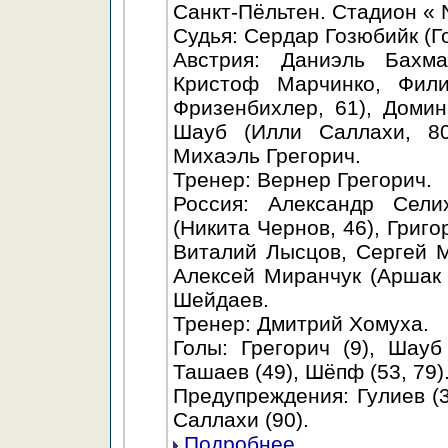
Санкт-Пёльтен. Стадион « 
Судья: Сердар Гозюбийк (Г
Австрия: Даниэль Бахма
Кристоф Марчинко, Фил
Фризенбихлер, 61), Доми
Шауб (Илли Саллахи, 80
Михаэль Грегорич.
Тренер: Вернер Грегорич.
Россия: Александр Сели
(Никита Чернов, 46), Григ
Виталий Лысцов, Сергей М
Алексей Миранчук (Аршак 
Шейдаев.
Тренер: Дмитрий Хомуха.
Голы: Грегорич (9), Шауб
Ташаев (49), Шёпф (53, 79)
Предупреждения: Гулиев (36
Саллахи (90).
Подробнее