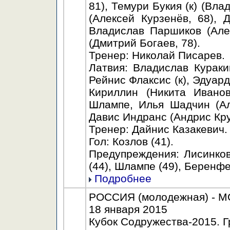
81), Темури Букия (к) (Вл
(Алексей Курзенёв, 68),
Владислав Паршиков (Але
(Дмитрий Богаев, 78).
Тренер: Николай Писарев.
Латвия: Владислав Кураки
Рейнис Флаксис (к), Эдуар
Кириллин (Никита Иванов
Шлампе, Илья Шадчин (Ал
Давис Индранс (Андрис Кру
Тренер: Дайнис Казакевич.
Гол: Козлов (41).
Предупреждения: Лисинков 
(44), Шлампе (49), Беренфел
Подробнее
РОССИЯ (молодежная) - МО
18 января 2015
Кубок Содружества-2015. Г