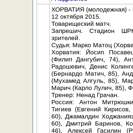
ХОРВАТИЯ (молодежная) - Р
12 октября 2015.
Товарищеский матч.
Запрешич. Стадион ШРК
зрителей.
Судья: Марко Матоц (Хорва
Хорватия: Йосип Посаве
(Филип Дангубич, 74), А
Радошевич, Денис Колинг
(Бернардо Матич, 85), Анд
(Мухамед Алгуль, 85), Ма
Марич (Карло Лулич, 85), Ф
Тренер: Ненад Грачан.
Россия: Антон Митрюшки
Тигиев (Евгений Кирисов,
60), Джамалдин Ходжания
60), Дмитрий Баринов, К
46), Алексей Гасилин (