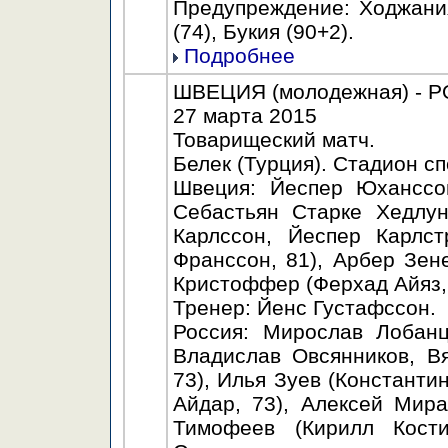
Предупреждение: Ходжания
(74), Букия (90+2).
Подробнее
ШВЕЦИЯ (молодежная) - РО
27 марта 2015
Товарищеский матч.
Белек (Турция). Стадион с
Швеция: Йеспер Юханссо
Себастьян Старке Хедлун
Карлссон, Йеспер Карлст
Франссон, 81), Арбер Зен
Кристоффер (Ферхад Айяз, 
Тренер: Йенс Густафссон.
Россия: Мирослав Лобанц
Владислав Овсянников, В
73), Илья Зуев (Константи
Айдар, 73), Алексей Мира
Тимофеев (Кирилл Кост