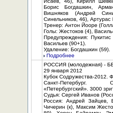
Исаев, 46), Кирилл Шеве
Борис Богдашкин, Арма
Вишняков (Андрей Син
Синельников, 46), Артурас 
Тренер: Антон Йооре (Голл
Голы: Жестоков (4), Василье
Предупреждения: Пукитис (
Васильев (90+1).
Удаление: Богдашкин (59).
Подробнее
РОССИЯ (молодежная) - БЕ
29 января 2012
Кубок Содружества-2012. 
Санкт-Петербург. С
«Петербургский». 3000 зри
Судья: Сергей Иванов (Росс
Россия: Андрей Зайцев, 
Чичерин (к), Максим Жесто
89), Хорен Байрамян, Э