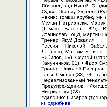
Яблонец-над-Нисой. Стадио
Судья: Овидиу Хатеган (Ру
Чехия: Томаш Коубек, Ян Л
Милан Нитриански, Марек 
(Томаш Вагнер, 62), В
Станислав Тецл, Мартин По
Тренер: Якуб Довалил.
Россия: Николай Забол
Логашов, Максим Беляев, 
Бибилов, 59), Сергей Петр
Канунников, 81), Фёдор См
Тренер: Николай Писарев.
Голы: Смолов (33, 74 – с пе
Нереализованный пенальти:
Предупреждения: Логаш
Нитриански (73).
Удаление: Писарев (тренер,
Подробнее