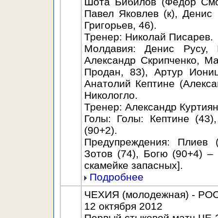
Шота Бибилов (Фёдор Смо
Павел Яковлев (к), Дени
Григорьев, 46).
Тренер: Николай Писарев.
Молдавия: Денис Русу, 
Александр Скрипченко, М
Продан, 83), Артур Иониц
Анатолий Кептине (Алекса
Никологло.
Тренер: Александр Куртиян
Голы: Голы: Кептине (43)
(90+2).
Предупреждения: Плиев (
Зотов (74), Богю (90+4) 
скамейке запасных].
Подробнее
ЧЕХИЯ (молодежная) - РОСС
12 октября 2012
Первый стыковой матч ЧЕ-