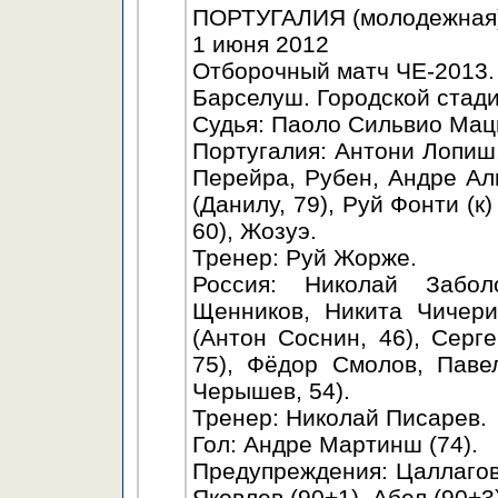
ПОРТУГАЛИЯ (молодежная) 
1 июня 2012
Отборочный матч ЧЕ-2013.
Барселуш. Городской стади
Судья: Паоло Сильвио Мац
Португалия: Антони Лопи
Перейра, Рубен, Андре А
(Данилу, 79), Руй Фонти (к
60), Жозуэ.
Тренер: Руй Жорже.
Россия: Николай Забол
Щенников, Никита Чичери
(Антон Соснин, 46), Серг
75), Фёдор Смолов, Паве
Черышев, 54).
Тренер: Николай Писарев.
Гол: Андре Мартинш (74).
Предупреждения: Цаллагов 
Яковлев (90+1), Абел (90+3)