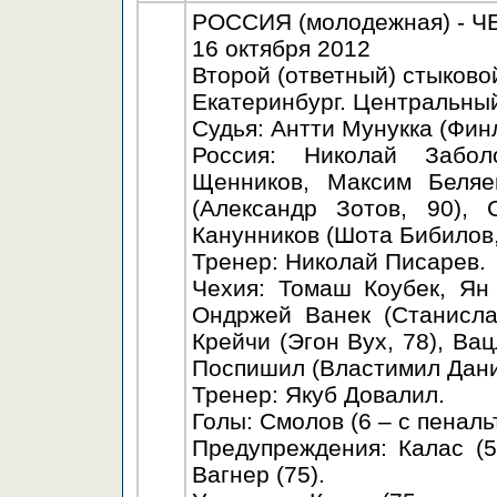
РОССИЯ (молодежная) - ЧЕХ
16 октября 2012
Второй (ответный) стыково
Екатеринбург. Центральный
Судья: Антти Мунукка (Фин
Россия: Николай Забол
Щенников, Максим Беляе
(Александр Зотов, 90),
Канунников (Шота Бибилов
Тренер: Николай Писарев.
Чехия: Томаш Коубек, Ян
Ондржей Ванек (Станисла
Крейчи (Эгон Вух, 78), Ва
Поспишил (Властимил Дани
Тренер: Якуб Довалил.
Голы: Смолов (6 – с пенальт
Предупреждения: Калас (5)
Вагнер (75).