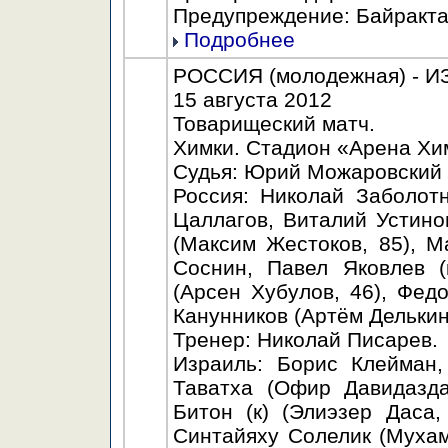
Предупреждение: Байрактар
Подробнее
РОССИЯ (молодежная) - ИЗР
15 августа 2012
Товарищеский матч.
Химки. Стадион «Арена Хим
Судья: Юрий Можаровский 
Россия: Николай Заболот
Цаллагов, Виталий Устино
(Максим Жестоков, 85), М
Соснин, Павел Яковлев (
(Арсен Хубулов, 46), Фед
Канунников (Артём Делькин,
Тренер: Николай Писарев.
Израиль: Борис Клейман,
Таватха (Офир Давидазда
Битон (к) (Элиэзер Даса,
Синтайяху Солелик (Мухам