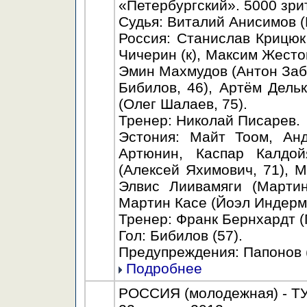
«Петербургский». 5000 зри
Судья: Виталий Анисимов (
Россия: Станислав Крицюк
Чичерин (к), Максим Жесто
Эмин Махмудов (Антон Заб
Бибилов, 46), Артём Дель
(Олег Шалаев, 75).
Тренер: Николай Писарев.
Эстония: Майт Тоом, Анд
Артюнин, Каспар Калдой
(Алексей Яхимович, 71), 
Элвис Лиивамяги (Мартин
Мартин Касе (Йоэл Индерми
Тренер: Франк Бернхардт (
Гол: Бибилов (57).
Предупреждения: Папонов (2
Подробнее
РОССИЯ (молодежная) - Т