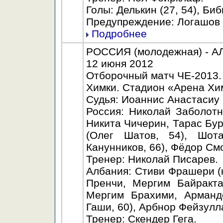
Голы: Делькин (27, 54), Биб
Предупреждение: Логашов 
Подробнее
РОССИЯ (молодежная) - АЛ
12 июня 2012
Отборочный матч ЧЕ-2013.
Химки. Стадион «Арена Хим
Судья: Иоаннис Анастасиу 
Россия: Николай Заболот
Никита Чичерин, Тарас Бур
(Олег Шатов, 54), Шот
Канунников, 66), Фёдор См
Тренер: Николай Писарев.
Албания: Стиви Фрашери (
Пренчи, Мергим Байракта
Мергим Брахими, Арманд
Гаши, 60), Арбнор Фейзулла
Тренер: Скендер Гега.