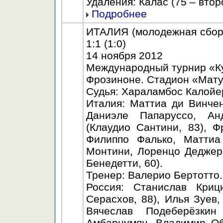
Удаления: Калас (75 – втор
Подробнее
ИТАЛИЯ (молодежная сбор
1:1 (1:0)
14 ноября 2012
Международный турнир «К
Фрозиноне. Стадион «Матуз
Судья: Хараламбос Калойер
Италия: Маттиа ди Винчен
Даниэле Папаруссо, Ан
(Клаудио Сантини, 83), Ф
Филиппо Фалько, Маттиа
Монтини, Лоренцо Деджери
Бенедетти, 60).
Тренер: Валерио Бертотто.
Россия: Станислав Криц
Серасхов, 88), Илья Зуев
Вячеслав Подеберёзкин
Амбарцумян, Владимир Обу