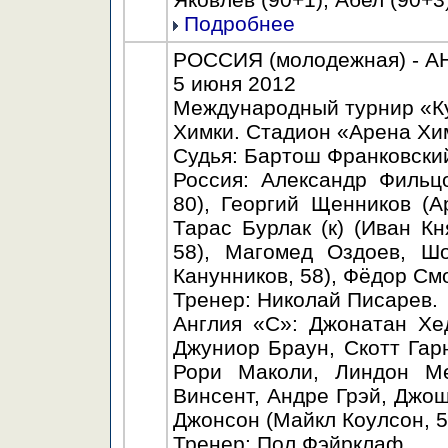
Подробнее
РОССИЯ (молодежная) - АНГ
5 июня 2012
Международный турнир «К
Химки. Стадион «Арена Хим
Судья: Бартош Франковски
Россия: Александр Фильц
80), Георгий Щенников (А
Тарас Бурлак (к) (Иван Кн
58), Магомед Оздоев, Ш
Канунников, 58), Фёдор См
Тренер: Николай Писарев.
Англия «С»: Джонатан Хе
Джуниор Браун, Скотт Гарн
Рори Маколи, Линдон Ме
Винсент, Андре Грэй, Джош
Джонсон (Майкл Коулсон, 5
Тренер: Пол Фэйрклаф.