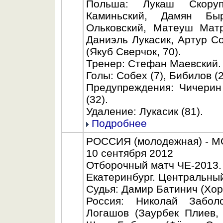
Польша: Лукаш Скоруп
Каминьский, Дамян Бы
Ольковский, Матеуш Мат
Даниэль Лукасик, Артур С
(Якуб Сверчок, 70).
Тренер: Стефан Маевский.
Голы: Собех (7), Бибилов (
Предупреждения: Чичерин 
(32).
Удаление: Лукасик (81).
Подробнее
РОССИЯ (молодежная) - МО
10 сентября 2012
Отборочный матч ЧЕ-2013.
Екатеринбург. Центральный
Судья: Дамир Батинич (Хор
Россия: Николай Забол
Логашов (Заурбек Плиев,