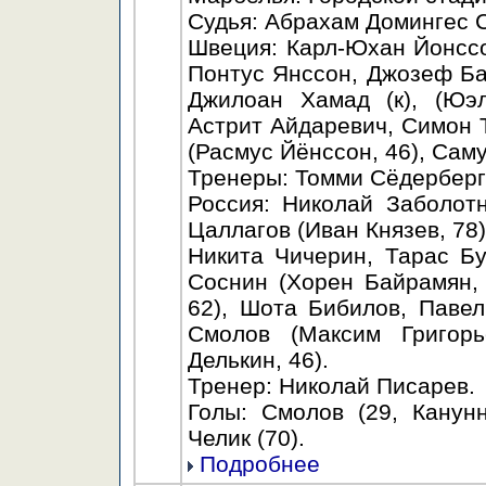
Судья: Абрахам Домингес С
Швеция: Карл-Юхан Йонссо
Понтус Янссон, Джозеф Ба
Джилоан Хамад (к), (Юэл
Астрит Айдаревич, Симон Т
(Расмус Йёнссон, 46), Сам
Тренеры: Томми Сёдерберг
Россия: Николай Заболот
Цаллагов (Иван Князев, 78)
Никита Чичерин, Тарас Бу
Соснин (Хорен Байрамян, 
62), Шота Бибилов, Паве
Смолов (Максим Григорь
Делькин, 46).
Тренер: Николай Писарев.
Голы: Смолов (29, Канунн
Челик (70).
Подробнее