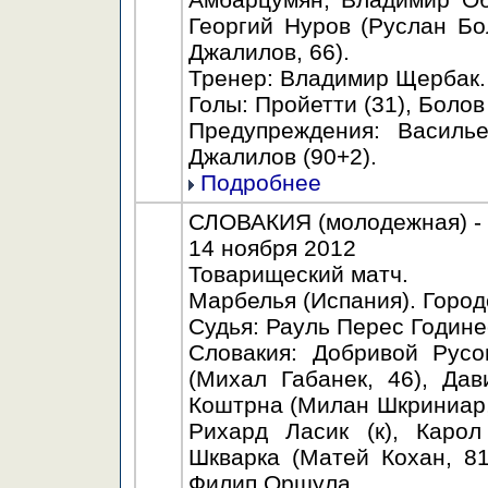
Георгий Нуров (Руслан Бо
Джалилов, 66).
Тренер: Владимир Щербак.
Голы: Пройетти (31), Болов 
Предупреждения: Василье
Джалилов (90+2).
Подробнее
СЛОВАКИЯ (молодежная) - 
14 ноября 2012
Товарищеский матч.
Марбелья (Испания). Город
Судья: Рауль Перес Године
Словакия: Добривой Русо
(Михал Габанек, 46), Да
Коштрна (Милан Шкриниар, 
Рихард Ласик (к), Каро
Шкварка (Матей Кохан, 81
Филип Оршула.