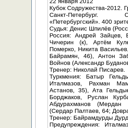
22 января 2012
Кубок Содружества-2012. Г
Санкт-Петербург. С
«Петербургский». 400 зрит
Судья: Денис Шпилёв (Росс
Россия: Андрей Зайцев, 
Чичерин (к), Артём Кул
Померко, Никита Васильев
Байрамян, 46), Антон За
Войнов (Александр Буданов
Тренер: Николай Писарев.
Туркмения: Батыр Гельд
Италмазов, Рахман Мам
Астанов, 35), Ата Гельд
Борджаков, Руслан Курб
Абдурахманов (Мердан 
(Сердар Палтаев, 64; Довра
Тренер: Байрамдурды Дур
Предупреждения: Италмаз