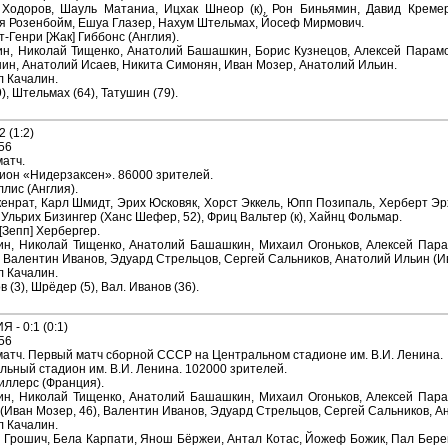
 Ходоров, Шауль Матаниа, Ицхак Шнеор (к), Рон Биньямин, Давид Крем
я Розенбойм, Ешуа Глазер, Нахум Штельмах, Йосеф Мирмович.
-Генри [Жак] Гиббонс (Англия).
н, Николай Тищенко, Анатолий Башашкин, Борис Кузнецов, Алексей Парамо
ушин, Анатолий Исаев, Никита Симонян, Иван Мозер, Анатолий Ильин.
л Качалин.
), Штельмах (64), Татушин (79).
2 (1:2)
56
атч.
ион «Нидерзаксен». 86000 зрителей.
лис (Англия).
енрат, Карл Шмидт, Эрих Юсковяк, Хорст Эккель, Юпп Позипаль, Херберт Эр
Ульрих Бизингер (Ханс Шефер, 52), Фриц Вальтер (к), Хайнц Фольмар.
[Зепп] Хербергер.
н, Николай Тищенко, Анатолий Башашкин, Михаил Огоньков, Алексей Парамо
 Валентин Иванов, Эдуард Стрельцов, Сергей Сальников, Анатолий Ильин (Ив
л Качалин.
 (3), Шрёдер (5), Вал. Иванов (36).
 - 0:1 (0:1)
56
атч. Первый матч сборной СССР на Центральном стадионе им. В.И. Ленина.
льный стадион им. В.И. Ленина. 102000 зрителей.
иллерс (Франция).
н, Николай Тищенко, Анатолий Башашкин, Михаил Огоньков, Алексей Парамо
(Иван Мозер, 46), Валентин Иванов, Эдуард Стрельцов, Сергей Сальников, А
л Качалин.
 Грошич, Бела Карпати, Янош Бёржеи, Антал Котас, Йожеф Божик, Пал Берен