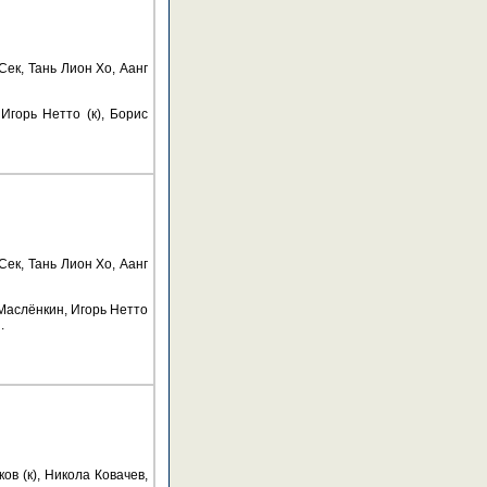
ек, Тань Лион Хо, Аанг
горь Нетто (к), Борис
ек, Тань Лион Хо, Аанг
Маслёнкин, Игорь Нетто
.
в (к), Никола Ковачев,