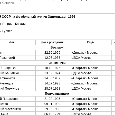
л Качалин.
ой СССР на футбольный турнир Олимпиады–1956
: Гавриил Качалин
й Гуляев
Имя
Дата рождения
Клуб
Вратари
шин
22.10.1929
«Динамо» Москва
Разинский
12.07.1933
ЦДСА Москва
Защитники
й Тищенко
10.12.1926
«Спартак» Москва
ий Башашкин
23.02.1924
ЦДСА Москва
 Огоньков
24.06.1932
«Спартак» Москва
Кузнецов
14.07.1928
«Динамо» Москва
ий Порхунов
28.07.1928
ЦДСА Москва
Полузащитники
й Парамонов
21.02.1925
«Спартак» Москва
Нетто
09.01.1930
«Спартак» Москва
ий Маслёнкин
29.06.1930
«Спартак» Москва
 Беца
06.11.1929
ЦДСА Москва