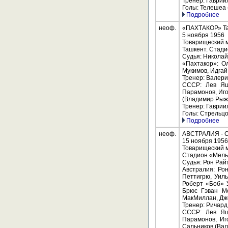
Тренер: Гаврии
Голы: Телешеа (
Подробнее
неоф.
«ПАХТАКОР» Таш
5 ноября 1956
Товарищеский 
Ташкент. Стади
Судья: Николай
«Пахтакор»: О
Мукимов, Идгай
Тренер: Валери
СССР: Лев Яши
Парамонов, Иго
(Владимир Рыжк
Тренер: Гаврии
Голы: Стрельцов 
Подробнее
неоф.
АВСТРАЛИЯ - СС
15 ноября 1956
Товарищеский м
Стадион «Мельб
Судья: Рон Райт
Австралия: Ро
Петтигрю, Уил
Роберт «Боб» 
Брюс Гэван Мо
МакМиллан, Дже
Тренер: Ричард 
СССР: Лев Яши
Парамонов, Иг
Сальников (Вал