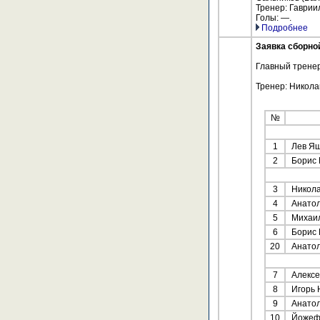
Тренер: Гаврии
Голы: —.
Подробнее
Заявка сборн
Главный тренер
Тренер: Никола
№
1
Лев Я
2
Борис 
3
Никола
4
Анатол
5
Михаил
6
Борис 
20
Анатол
7
Алексе
8
Игорь 
9
Анатол
10
Йожеф