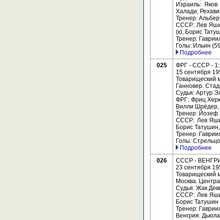
Израиль: Яков
Халади, Рехави
Тренер: Альберт
СССР: Лев Яши
(к), Борис Тат
Тренер: Гаврии
Голы: Ильин (59
Подробнее
025
ФРГ - СССР - 1:
15 сентября 19
Товарищеский м
Ганновер. Стад
Судья: Артур Эл
ФРГ: Фриц Херк
Вилли Шрёдер, 
Тренер: Йозеф 
СССР: Лев Яши
Борис Татушин,
Тренер: Гаврии
Голы: Стрельцов
Подробнее
026
СССР - ВЕНГРИЯ
23 сентября 19
Товарищеский м
Москва. Центра
Судья: Жак Дев
СССР: Лев Яши
Борис Татушин 
Тренер: Гаврии
Венгрия: Дьюла