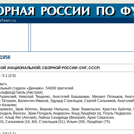
1956
ВОЙ
(
НАЦИОНАЛЬНОЙ
)
СБОРНОЙ РОССИИ
(
СНГ, СССР
)
5:1 (2:0)
атч.
льный стадион «Динамо». 54000 зрителей.
Альфред] Гриль (Австрия).
азинский, Николай Тищенко, Анатолий Башашкин, Михаил Огоньков, Анат
ис Татушин, Валентин Иванов, Эдуард Стрельцов, Сергей Сальников, Анатолий
л Качалин.
риксен, Эрик Кёппен, Вернер Нильсен, Эрик Теркельсен, Кристен Брёггер,
ондаль Йенсен, Эрик-Пондаль Андерсен, Кнуд Лундберг (к), Поуль Педерсен.
ет: Альф Янг (Англия), Лайош Сендрёди (Венгрия), Арне Сёренсен.
0), Сальников (16, 84), Стрельцов (51), Ильин (59), Лундберг (75).
2:5 (1:1)