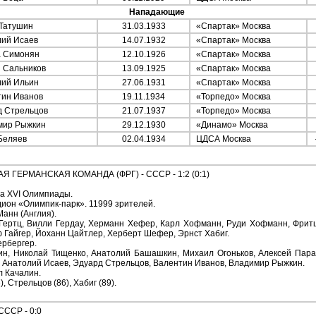
Нападающие
Татушин
31.03.1933
«Спартак» Москва
ий Исаев
14.07.1932
«Спартак» Москва
 Симонян
12.10.1926
«Спартак» Москва
 Сальников
13.09.1925
«Спартак» Москва
ий Ильин
27.06.1931
«Спартак» Москва
ин Иванов
19.11.1934
«Торпедо» Москва
 Стрельцов
21.07.1937
«Торпедо» Москва
ир Рыжкин
29.12.1930
«Динамо» Москва
еляев
02.04.1934
ЦДСА Москва
ГЕРМАНСКАЯ КОМАНДА (ФРГ) - СССР - 1:2 (0:1)
ла XVI Олимпиады.
ион «Олимпик-парк». 11999 зрителей.
Манн (Англия).
 Гертц, Вилли Гердау, Херманн Хефер, Карл Хофманн, Руди Хофманн, Фрит
 Гайгер, Йоханн Цайтлер, Херберт Шефер, Эрнст Хабиг.
ербергер.
н, Николай Тищенко, Анатолий Башашкин, Михаил Огоньков, Алексей Парамо
 Анатолий Исаев, Эдуард Стрельцов, Валентин Иванов, Владимир Рыжкин.
л Качалин.
), Стрельцов (86), Хабиг (89).
ССР - 0:0