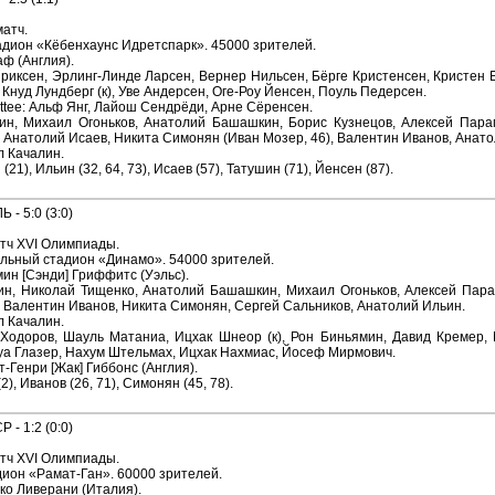
атч.
адион «Кёбенхаунс Идретспарк». 45000 зрителей.
аф (Англия).
риксен, Эрлинг-Линде Ларсен, Вернер Нильсен, Бёрге Кристенсен, Кристен Б
 Кнуд Лундберг (к), Уве Андерсен, Оге-Роу Йенсен, Поуль Педерсен.
ittee: Альф Янг, Лайош Сендрёди, Арне Сёренсен.
н, Михаил Огоньков, Анатолий Башашкин, Борис Кузнецов, Алексей Парамо
 Анатолий Исаев, Никита Симонян (Иван Мозер, 46), Валентин Иванов, Анато
л Качалин.
(21), Ильин (32, 64, 73), Исаев (57), Татушин (71), Йенсен (87).
 - 5:0 (3:0)
тч XVI Олимпиады.
льный стадион «Динамо». 54000 зрителей.
ин [Сэнди] Гриффитс (Уэльс).
н, Николай Тищенко, Анатолий Башашкин, Михаил Огоньков, Алексей Парамо
 Валентин Иванов, Никита Симонян, Сергей Сальников, Анатолий Ильин.
л Качалин.
 Ходоров, Шауль Матаниа, Ицхак Шнеор (к), Рон Биньямин, Давид Кремер,
а Глазер, Нахум Штельмах, Ицхак Нахмиас, Йосеф Мирмович.
-Генри [Жак] Гиббонс (Англия).
2), Иванов (26, 71), Симонян (45, 78).
 - 1:2 (0:0)
тч XVI Олимпиады.
дион «Рамат-Ган». 60000 зрителей.
ко Ливерани (Италия).