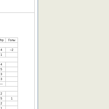
Игр
Голы
4
–2
1
4
5
3
3
—
2
5
1
2
1