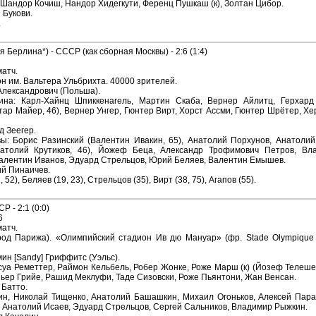
Шандор Кочиш, Нандор Хидегкути, Ференц Пушкаш (к), Золтан Цибор.
 Букови.
.
я Берлина*) - СССР (как сборная Москвы) - 2:6 (1:4)
атч.
н им. Вальтера Ульбрихта. 40000 зрителей.
Александрович (Польша).
на: Карл-Хайнц Шпиккенагель, Мартин Скаба, Вернер Айлитц, Герхард
ар Майер, 46), Вернер Унгер, Гюнтер Вирт, Хорст Ассми, Гюнтер Шрётер, Х
д Зеегер.
ы: Борис Разинский (Валентин Ивакин, 65), Анатолий Порхунов, Анатолий
атолий Крутиков, 46), Йожеф Беца, Александр Трофимович Петров, Вла
Валентин Иванов, Эдуард Стрельцов, Юрий Беляев, Валентин Емышев.
ий Пинаичев.
 52), Беляев (19, 23), Стрельцов (35), Вирт (38, 75), Агапов (55).
 - 2:1 (0:0)
6
атч.
род Парижа). «Олимпийский стадион Ив дю Мануар» (фр. Stade Olympique Y
ин [Sandy] Гриффитс (Уэльс).
уа Реметтер, Раймон Кельбель, Робер Жонке, Роже Марш (к) (Йозеф Телешеа,
ьер Грийе, Рашид Меклуфи, Таде Сизовски, Роже Пьянтони, Жан Венсан.
 Батто.
н, Николай Тищенко, Анатолий Башашкин, Михаил Огоньков, Алексей Парамо
 Анатолий Исаев, Эдуард Стрельцов, Сергей Сальников, Владимир Рыжкин.