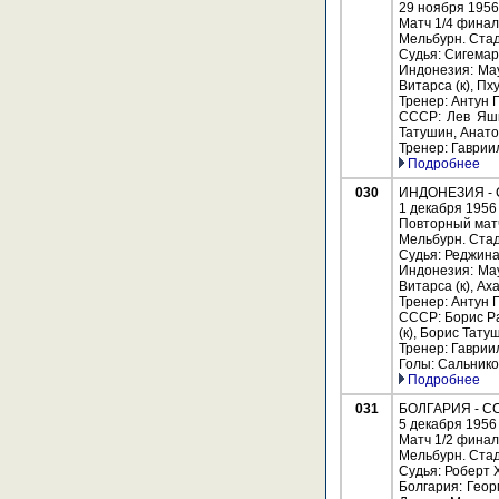
29 ноября 1956
Матч 1/4 фина
Мельбурн. Стад
Судья: Сигемар
Индонезия: Мау
Витарса (к), Пх
Тренер: Антун 
СССР: Лев Яши
Татушин, Анато
Тренер: Гаврии
Подробнее
030
ИНДОНЕЗИЯ - СС
1 декабря 1956
Повторный матч
Мельбурн. Стад
Судья: Реджина
Индонезия: Мау
Витарса (к), А
Тренер: Антун 
СССР: Борис Ра
(к), Борис Тат
Тренер: Гаврии
Голы: Сальников
Подробнее
031
БОЛГАРИЯ - СССР
5 декабря 1956
Матч 1/2 фина
Мельбурн. Стад
Судья: Роберт Х
Болгария: Геор