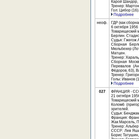
Карой Шандор, 
Тренер: Мартон
Гол: Цибор (16)
Подробнее
неоф.
ГДР (как сборна
6 октября 1956
Товарищеский м
Берлин. Стадио
Судья: Гжегож 
Сборная Берли
Мюльбехер (Лот
Матцен.
Тренер: Хараль
Сборная Москв
Перевалов (Ан
Фёдоров, 63), 
Тренер: Григор
Голы: Иванов (1,
Подробнее
027
ФРАНЦИЯ - СССР
21 октября 195
Товарищеский м
Коломб (приго
зрителей.
Судья: Бенджам
Франция: Франс
Жак Марсель, П
Тренер: Альбер
СССР: Лев Яши
Борис Татушин,