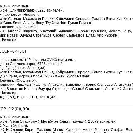
ла XVI Олимпиады.
ион «Олимпик-парк». 3228 зрителей.
у Такэнокоси (Япония).
лви Саелан, Мохаммад Рашид, Хайруддин Сирегар, Рамлан Ятим, Куэ Киат С
уа Сянь Лион, Ашари Дану, Тиу Хим Чан, Русли Раманг.
Погачник (Югославия).
н, Николай Тищенко, Анатолий Башашкин, Борис Кузнецов, Йожеф Беца, И
лий Исаев, Эдуард Стрельцов, Сергей Сальников, Владимир Рыжкин.
л Качалин.
СР - 0:4 (0:3)
 (переигровка) 1/4 финала XVI Олимпиады.
ион «Олимпик-парк». 6735 зрителей.
лд Лунд (Новая Зеландия).
лви Саелан, Мохаммад Рашид, Хайруддин Сирегар, Рамлан Ятим, Куэ Киат С
хад Арифин, Ясрин Юсрон, Тиу Хим Чан, Русли Раманг.
Погачник (Югославия).
зинский, Николай Тищенко, Анатолий Башашкин, Борис Кузнецов, Анатолий 
ушин, Валентин Иванов, Эдуард Стрельцов, Сергей Сальников, Анатолий Ильин
л Качалин.
 (17, 59), Иванов (19), Нетто (43).
 - 1:2 (0:0, 0:0)
ла XVI Олимпиады.
ион «Мейн Стадиум» («Мельбурн Крикет Граунд»). 21079 зрителей.
. Манн (Англия).
гий Найденов, Кирил Ракаров, Манол Манолов, Милчо Горанов, Стефан Божко