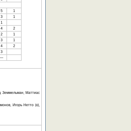
5
1
3
1
1
4
2
2
1
3
1
4
2
3
—
ц Земмельман, Маттиас
нов, Игорь Нетто (к),