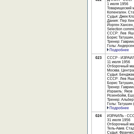
1 июля 1956
Товарищеский м
Копенгаген. Ст
Судья: Джек Кл
Дания: Пер Хен
Йорген Хансен,
Selection comm
СССР: Лев Яши
Борис Татушин,
Тренер: Гаврии
Голы: Андерсен 
Подробнее
023
СССР - ИЗРАИЛЬ
11 июля 1956
Отборочный ма
Москва. Центра
Судья: Бенджам
СССР: Лев Яши
Борис Татушин,
Тренер: Гаврии
Израиль: Яков
Розенбойм, Ешу
Тренер: Альберт
Голы: Татушин (
Подробнее
024
ИЗРАИЛЬ - СССР
31 июля 1956
Отборочный ма
Тель-Авив. Ста
Судья: Франчес