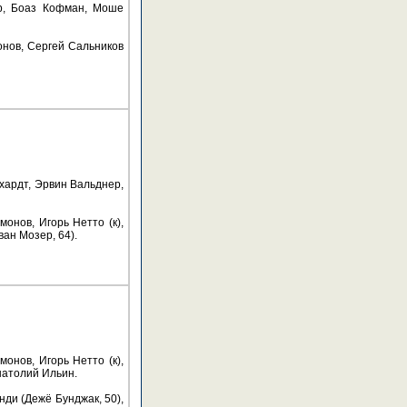
ер, Боаз Кофман, Моше
нов, Сергей Сальников
хардт, Эрвин Вальднер,
нов, Игорь Нетто (к),
ан Мозер, 64).
нов, Игорь Нетто (к),
натолий Ильин.
ди (Дежё Бунджак, 50),