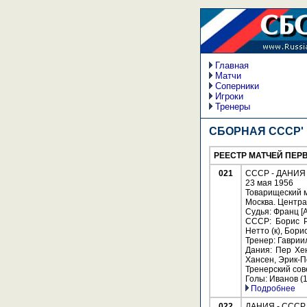
Главная
Матчи
Соперники
Игроки
Тренеры
СБОРНАЯ СССР' 
РЕЕСТР МАТЧЕЙ ПЕР
021
СССР - ДАНИЯ - 
23 мая 1956
Товарищеский м
Москва. Центра
Судья: Франц [
СССР: Борис Р
Нетто (к), Бор
Тренер: Гаврии
Дания: Пер Хен
Хансен, Эрик-П
Тренерский сов
Голы: Иванов (1
Подробнее
022
ДАНИЯ - СССР - 