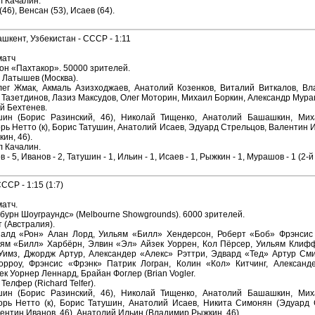
л Качалин.
46), Венсан (53), Исаев (64).
кент, Узбекистан - СССР - 1:11
матч
он «Пахтакор». 50000 зрителей.
 Латышев (Москва).
лег Жмак, Акмаль Азизходжаев, Анатолий Козенков, Виталий Виткалов, В
 Тазетдинов, Лазиз Максудов, Олег Моторин, Михаил Боркин, Александр Мура
й Бехтенев.
н (Борис Разинский, 46), Николай Тищенко, Анатолий Башашкин, Миха
рь Нетто (к), Борис Татушин, Анатолий Исаев, Эдуард Стрельцов, Валентин 
ин, 46).
л Качалин.
- 5, Иванов - 2, Татушин - 1, Ильин - 1, Исаев - 1, Рыжкин - 1, Мурашов - 1 (2-й
СР - 1:15 (1:7)
атч.
урн Шоуграундс» (Melbourne Showgrounds). 6000 зрителей.
 (Австралия).
налд «Рон» Алан Лорд, Уильям «Билл» Хендерсон, Роберт «Боб» Фрэнсис
ьям «Билл» Харбёрн, Элвин «Эл» Айзек Уоррен, Кол Пёрсер, Уильям Кли
Уимз, Джордж Артур, Александер «Алекс» Рэттри, Эдвард «Тед» Артур Сми
рроу, Фрэнсис «Фрэнк» Патрик Логран, Колин «Кол» Китчинг, Александ
к Уорнер Леннард, Брайан Фоглер (Brian Vogler.
Телфер (Richard Telfer).
н (Борис Разинский, 46), Николай Тищенко, Анатолий Башашкин, Миха
орь Нетто (к), Борис Татушин, Анатолий Исаев, Никита Симонян (Эдуард С
ентин Иванов, 46), Анатолий Ильин (Владимир Рыжкин, 46).