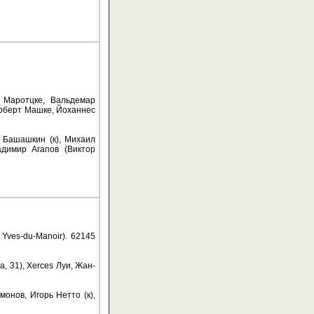
 Маротцке, Вальдемар
ерберт Машке, Йоханнес
 Башашкин (к), Михаил
димир Агапов (Виктор
ves-du-Manoir). 62145
 31), Xerces Луи, Жан-
нов, Игорь Нетто (к),