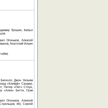
ладимир Трошин, Кабыл
шов.
ил Огоньков, Алексей
Иванов, Анатолий Ильин
 тайм).
 Бигнолл, Джон Уильям
ффорд «Клифф» Сандер,
т, Питер «Пит» Стоун,
ер «Алек» Битти, Грэм
ил Огоньков, Алексей
трельцов, 46), Сергей