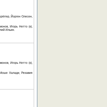
рёггер, Йорген Олесен,
нов, Игорь Нетто (к),
лий Ильин.
нов, Игорь Нетто (к),
 Моше Халади, Рехавия