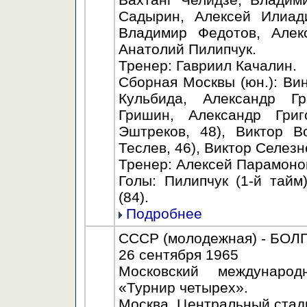
Садырин, Алексей Илиади
Владимир Федотов, Алекс
Анатолий Пилипчук.
Тренер: Гавриил Качалин.
Сборная Москвы (юн.): Ви
Кульбида, Александр Г
Гришин, Александр Григ
Эштреков, 48), Виктор В
Теслев, 46), Виктор Селезн
Тренер: Алексей Парамоно
Голы: Пилипчук (1-й тайм)
(84).
Подробнее
СССР (молодежная) - БОЛГА
26 сентября 1965
Московский междунаро
«Турнир четырех».
Москва. Центральный стади