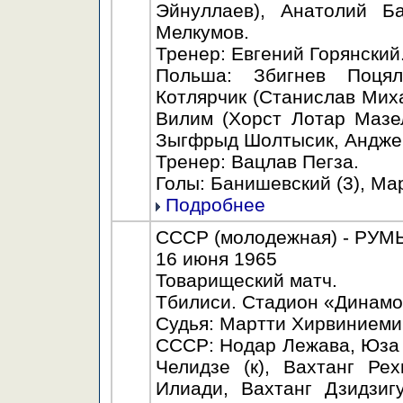
Эйнуллаев), Анатолий Б
Мелкумов.
Тренер: Евгений Горянский
Польша: Збигнев Поцял
Котлярчик (Станислав Миха
Вилим (Хорст Лотар Мазе
Зыгфрыд Шолтысик, Анджей
Тренер: Вацлав Пегза.
Голы: Банишевский (3), Мар
Подробнее
СССР (молодежная) - РУМЫН
16 июня 1965
Товарищеский матч.
Тбилиси. Стадион «Динамо»
Судья: Мартти Хирвиниеми
СССР: Нодар Лежава, Юза 
Челидзе (к), Вахтанг Ре
Илиади, Вахтанг Дзидзиг