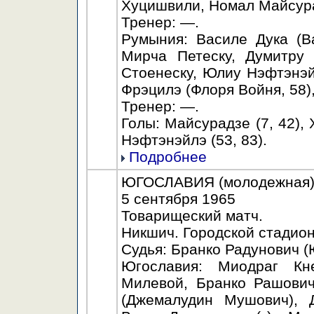
Хуцишвили, Номал Майсура
Тренер: —.
Румыния: Василе Дука (В
Мирча Петеску, Думитру
Стоенеску, Юлиу Нэфтэнэй
Фрэцилэ (Флоря Войня, 58)
Тренер: —.
Голы: Майсурадзе (7, 42), 
Нэфтэнэйлэ (53, 83).
Подробнее
ЮГОСЛАВИЯ (молодежная) -
5 сентября 1965
Товарищеский матч.
Никшич. Городской стадион
Судья: Бранко Радунович (
Югославия: Миодраг Кн
Милевой, Бранко Рашович
(Джемалудин Мушович), 