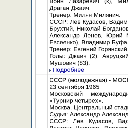
Воин Лазаревич (к), Ми
Драган Джаич.
Тренер: Милян Милянич.
СССР: Лев Кудасов, Вадим
Брухтий, Николай Богдано
Александр Ленев, Юрий 
Евсеенко), Владимир Буфа
Тренер: Евгений Горянский
Голы: Джаич (2), Авруцкий
Мушович (83).
Подробнее
СССР (молодежная) - МОСКВ
23 сентября 1965
Московский междунаро
«Турнир четырех».
Москва. Центральный стади
Судья: Александр Александ
СССР: Лев Кудасов, Вад
Вахтанг Челидзе, Владим