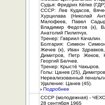
Судья: Фридрих Кёпке (ГДР)
СССР: Лев Кудасов, Вяче
Хурцилава (Николай Ан
Малофеев, Павел Садыр
Владимир Федотов (к), В
Анатолий Пилипчук.
Тренер: Гавриил Качалин.
Болгария: Симеон Симео
Жечев (к), Иван Здравков
Димитров, Петр Жеков, 
Георгий Белчев.
Тренер: Крыстё Чакыров.
Голы: Цанев (25), Димитров 
Нереализованный пенальти:
Удаление: Цанев (45).
Подробнее
СССР (молодежная) - ЧЕХО
28 сентября 1965