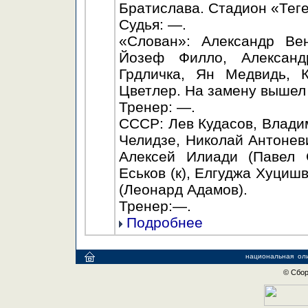
Братислава. Стадион «Теге
Судья: —.
«Слован»: Александр Вен
Йозеф Филло, Александ
Грдличка, Ян Медвидь, 
Цветлер. На замену вышел
Тренер: —.
СССР: Лев Кудасов, Влади
Челидзе, Николай Антонев
Алексей Илиади (Павел 
Еськов (к), Елгуджа Хуциш
(Леонард Адамов).
Тренер:—.
Подробнее
национальная
ол
© Сбор