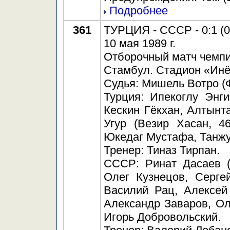
Подробнее
361
ТУРЦИЯ - СССР - 0:1 (0
10 мая 1989 г.
Отборочный матч чемпи
Стамбул. Стадион «Инё
Судья: Мишель Вотро (
Турция: Ипекоглу Энги
Кескин Гёкхан, Алтын
Угур (Везир Хасан, 4
Юкедаг Мустафа, Танжу
Тренер: Тиназ Тирпан.
СССР: Ринат Дасаев (
Олег Кузнецов, Серге
Василий Рац, Алексей
Александр Заваров, Ол
Игорь Добровольский.