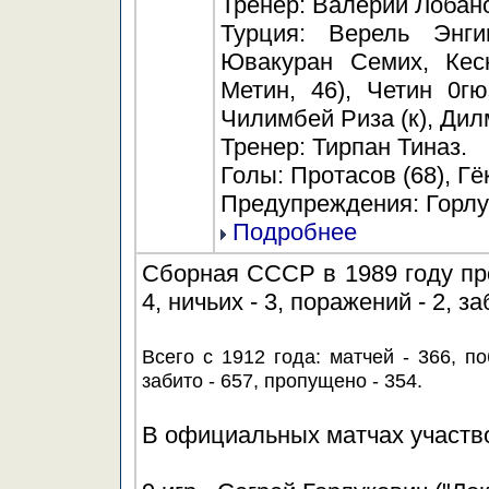
Тренер: Валерий Лобан
Турция: Верель Энг
Ювакуран Семих, Кес
Метин, 46), Четин 0гю
Чилимбей Риза (к), Дил
Тренер: Тирпан Тиназ.
Голы: Протасов (68), Гёк
Предупреждения: Горлук
Подробнее
Сборная СССР в 1989 году пр
4, ничьих - 3, поражений - 2, з
Всего с 1912 года: матчей - 366, по
забито - 657, пропущено - 354.
В официальных матчах участв