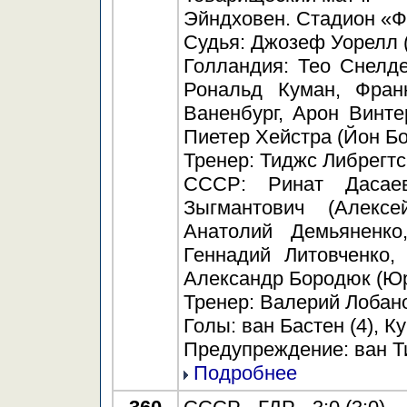
Эйндховен. Стадион «Ф
Судья: Джозеф Уорелл (
Голландия: Тео Снелде
Рональд Куман, Фран
Ваненбург, Арон Винтер
Пиетер Хейстра (Йон Бо
Тренер: Тиджс Либрегтс
СССР: Ринат Дасаев
Зыгмантович (Алекс
Анатолий Демьяненко
Геннадий Литовченко,
Александр Бородюк (Юр
Тренер: Валерий Лобан
Голы: ван Бастен (4), Ку
Предупреждение: ван Ти
Подробнее