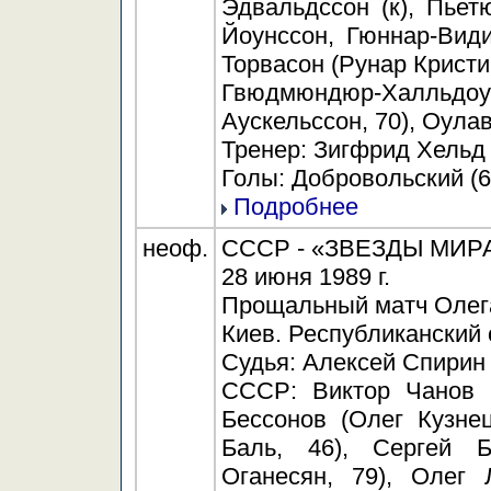
Эдвальдссон (к), Пье
Йоунссон, Гюннар-Вид
Торвасон (Рунар Кристи
Гвюдмюндюр-Халльд
Аускельссон, 70), Оула
Тренер: Зигфрид Хельд 
Голы: Добровольский (65
Подробнее
неоф.
СССР - «ЗВЕЗДЫ МИРА» 
28 июня 1989 г.
Прощальный матч Олег
Киев. Республиканский 
Судья: Алексей Спирин
СССР: Виктор Чанов (
Бессонов (Олег Кузне
Баль, 46), Сергей Б
Оганесян, 79), Олег 