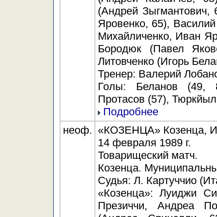
(Андрей Зыгмантович, 6
Яровенко, 65), Василий
Михайличенко, Иван Яр
Бородюк (Павел Якове
Литовченко (Игорь Белан
Тренер: Валерий Лобан
Голы: Беланов (49, 8
Протасов (57), Тюркйыл
Подробнее
неоф.
«КОЗЕНЦА» Козенца, Ита
14 февраля 1989 г.
Товарищеский матч.
Козенца. Муниципальны
Судья: Л. Картуччио (Ит
«Козенца»: Луиджи Си
Презиччи, Андреа По