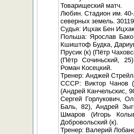
Товарищеский матч.
Любин. Стадион им. 40
северных земель. 30119
Судья: Ицхак Бен Ицхак
Польша: Ярослав Бако
Кшиштоф Будка, Дариу
Прусик (к) (Пётр Чахов
(Пётр Сочиньский, 25
Роман Косецкий.
Тренер: Анджей Стрейл
СССР: Виктор Чанов (
(Андрей Канчельскис, 90
Сергей Горлукович, О
Баль, 82), Андрей Зы
Шмаров (Игорь Колыв
Добровольский (к).
Тренер: Валерий Лобан