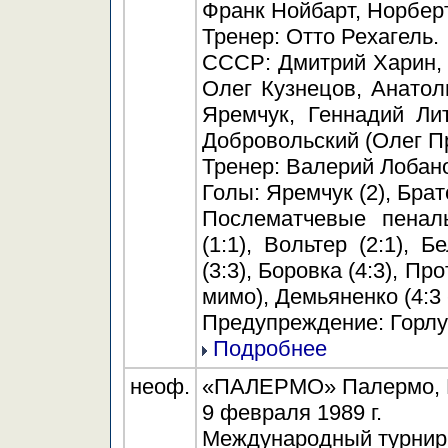
Франк Нойбарт, Норбер
Тренер: Отто Рехагель.
СССР: Дмитрий Харин, 
Олег Кузнецов, Анатол
Яремчук, Геннадий Ли
Добровольский (Олег Пр
Тренер: Валерий Лобан
Голы: Яремчук (2), Братс
Послематчевые пеналь
(1:1), Вольтер (2:1), Б
(3:3), Боровка (4:3), Пр
мимо), Демьяненко (4:3 
Предупреждение: Горлук
Подробнее
неоф.
«ПАЛЕРМО» Палермо, Ит
9 февраля 1989 г.
Международный турнир "