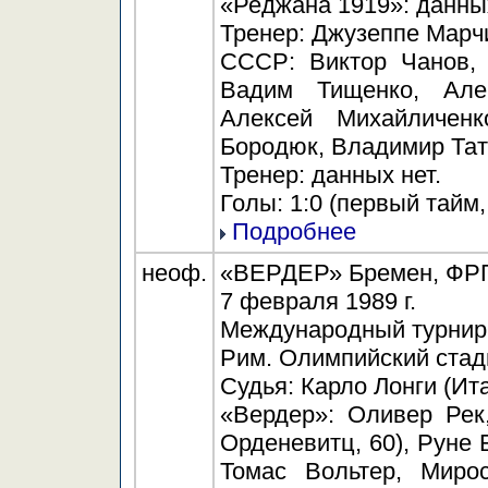
«Реджана 1919»: данных
Тренер: Джузеппе Марч
СССР: Виктор Чанов, 
Вадим Тищенко, Але
Алексей Михайличенк
Бородюк, Владимир Тат
Тренер: данных нет.
Голы: 1:0 (первый тайм,
Подробнее
неоф.
«ВЕРДЕР» Бремен, ФРГ - 
7 февраля 1989 г.
Международный турнир "
Рим. Олимпийский стади
Судья: Карло Лонги (Ит
«Вердер»: Оливер Рек
Орденевитц, 60), Руне 
Томас Вольтер, Мирос