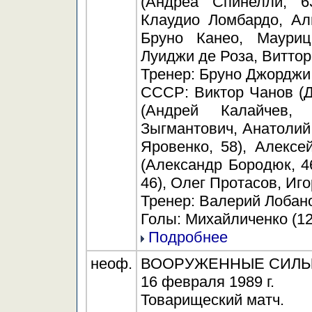
(Андреа Спинелли, 63
Клаудио Ломбардо, Ал
Бруно Канео, Мауриц
Луиджи де Роза, Виттор
Тренер: Бруно Джорджи
СССР: Виктор Чанов (Д
(Андрей Калайчев,
Зыгмантович, Анатолий 
Яровенко, 58), Алексе
(Александр Бородюк, 4
46), Олег Протасов, Иг
Тренер: Валерий Лобан
Голы: Михайличенко (12)
Подробнее
неоф.
ВООРУЖЕННЫЕ СИЛЫ (И
16 февраля 1989 г.
Товарищеский матч.