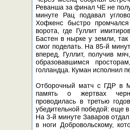
Реванша за финал ЧЕ не полу
минуте Рац подавал углово
Хофкенс быстро промчался
ворота, где Гуллит имитиро
Бастен в нырке у земли, так
смог поделать. На 85-й мину
вперед, Гуллит, получив мя
образовавшимся простора
голландца. Куман исполнил п
Отборочный матч с ГДР в М
память о жертвах черно
проводилась в третью годо
убедительной победой: еще в
На 3-й минуте Заваров отдал
в ноги Добровольскому, ко