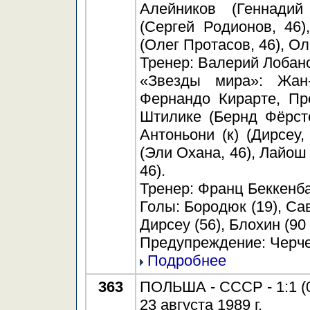
Алейников (Геннадий
(Сергей Родионов, 46
(Олег Протасов, 46), Ол
Тренер: Валерий Лобан
«Звезды мира»: Жан
Фернандо Кирарте, Пр
Штилике (Бернд Фёрст
Антоньони (к) (Дирсеу
(Эли Охана, 46), Лайош
46).
Тренер: Франц Беккенба
Голы: Бородюк (19), Сав
Дирсеу (56), Блохин (90 
Предупреждение: Черчес
Подробнее
363
ПОЛЬША - СССР - 1:1 (0
23 августа 1989 г.