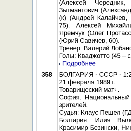
(Алексей Чередник,
Зыгмантович (Александ
(к) (Андрей Калайчев,
75), Алексей Михайл
Яремчук (Олег Протасо
(Юрий Савичев, 60).
Тренер: Валерий Лобан
Голы: Кваджотто (45 – с
Подробнее
358
БОЛГАРИЯ - СССР - 1:2 
21 февраля 1989 г.
Товарищеский матч.
София. Национальный 
зрителей.
Судья: Клаус Пешел (ГД
Болгария: Илия Выл
Красимир Безински, Ни