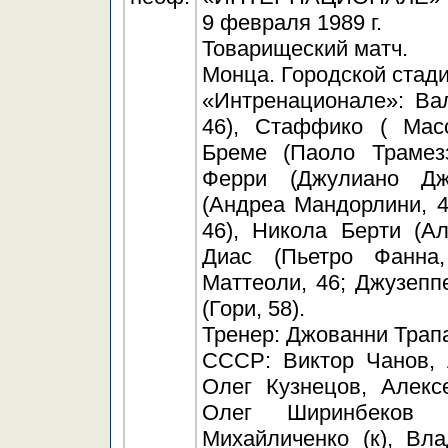
9 февраля 1989 г.
Товарищеский матч.
Монца. Городской стади
«Интренационале»: Ва
46), Стаффико ( Масс
Бреме (Паоло Трамезз
Ферри (Джулиано Дж
(Андреа Мандорлини, 4
46), Никола Берти (А
Диас (Пьетро Фанна
Маттеоли, 46; Джузепп
(Гори, 58).
Тренер: Джованни Трап
СССР: Виктор Чанов, 
Олег Кузнецов, Алекс
Олег Ширинбеков (
Михайличенко (к), Вл