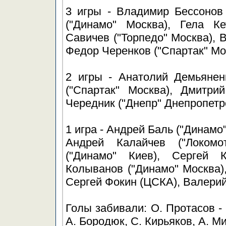
3 игры - Владимир Бессонов
("Динамо" Москва), Гела К
Савичев ("Торпедо" Москва), В
Федор Черенков ("Спартак" Мо
2 игры - Анатолий Демьянен
("Спартак" Москва), Дмитри
Чередник ("Днепр" Днепропетро
1 игра - Андрей Баль ("Динамо"
Андрей Калайчев ("Локомо
("Динамо" Киев), Сергей К
Колыванов ("Динамо" Москва),
Сергей Фокин (ЦСКА), Валерий
Голы забивали: О. Протасов - 2
А. Бородюк, С. Кирьяков, А. Ми