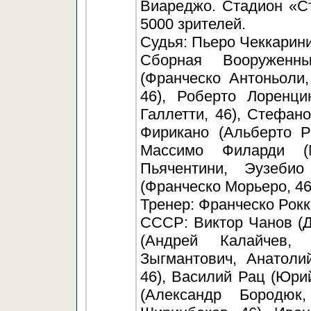
Виареджо. Стадион «С
5000 зрителей.
Судья: Пьеро Чеккарини
Сборная Вооруженн
(Франческо Антоньоли,
46), Роберто Лоренци
Галлетти, 46), Стефан
Фирикано (Альберто Р
Массимо Филарди (
Пьячентини, Эузеби
(Франческо Морьеро, 46
Тренер: Франческо Рокк
СССР: Виктор Чанов (Д
(Андрей Калайчев,
Зыгмантович, Анатоли
46), Василий Рац (Юри
(Александр Бородюк