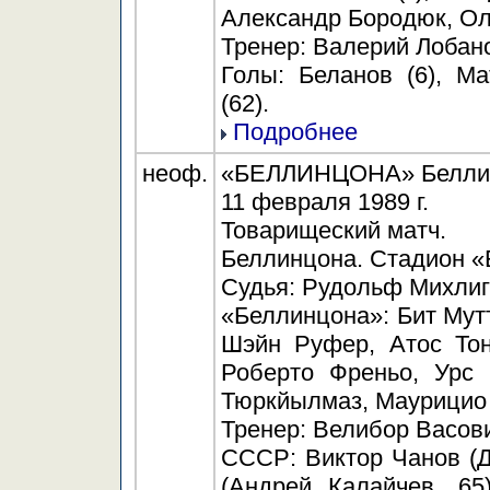
Александр Бородюк, Ол
Тренер: Валерий Лобан
Голы: Беланов (6), Ма
(62).
Подробнее
неоф.
«БЕЛЛИНЦОНА» Беллинцо
11 февраля 1989 г.
Товарищеский матч.
Беллинцона. Стадион «
Судья: Рудольф Михлиг
«Беллинцона»: Бит Мут
Шэйн Руфер, Атос Тон
Роберто Френьо, Урс 
Тюркйылмаз, Маурицио 
Тренер: Велибор Васов
СССР: Виктор Чанов (Д
(Андрей Калайчев, 65