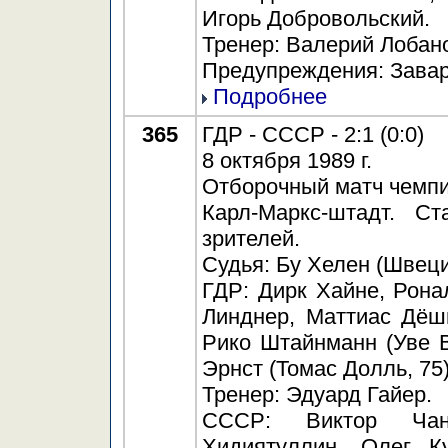
Игорь Добровольский.
Тренер: Валерий Лобан
Предупреждения: Заваро
Подробнее
365
ГДР - СССР - 2:1 (0:0)
8 октября 1989 г.
Отборочный матч чемпи
Карл-Маркс-штадт. С
зрителей.
Судья: Бу Хелен (Швеци
ГДР: Дирк Хайне, Рона
Линднер, Маттиас Дёш
Рико Штайнманн (Уве В
Эрнст (Томас Долль, 75
Тренер: Эдуард Гайер.
СССР: Виктор Чан
Хидиятуллин, Олег Ку