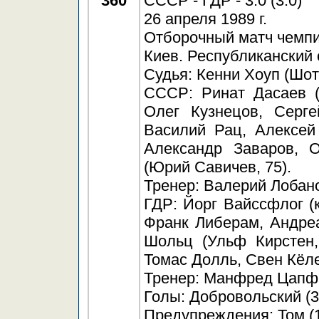
360
СССР - ГДР - 3:0 (3:0)
26 апреля 1989 г.
Отборочный матч чемпи
Киев. Республиканский 
Судья: Кенни Хоуп (Шот
СССР: Ринат Дасаев (
Олег Кузнецов, Серге
Василий Рац, Алексей
Александр Заваров, О
(Юрий Савичев, 75).
Тренер: Валерий Лобан
ГДР: Йорг Вайссфлог (к
Франк Либерам, Андре
Шольц (Ульф Кирстен,
Томас Долль, Свен Кёле
Тренер: Манфред Цапф
Голы: Добровольский (3)
Предупреждения: Том (12