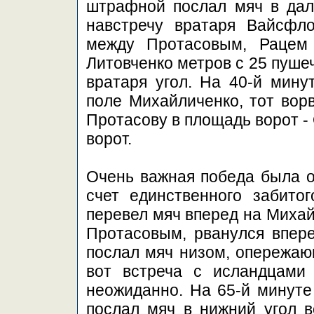
штрафной послал мяч в дал
навстречу вратаря Вайсфло
между Протасовым, Рацем
Литовченко метров с 25 пуше
вратаря угол. На 40-й мину
поле Михайличенко, тот вор
Протасову в площадь ворот - 
ворот.
Очень важная победа была о
счет единственного забито
перевел мяч вперед на Михай
Протасовым, рванулся впере
послал мяч низом, опережающ
вот встреча с исландцами
неожиданно. На 65-й минуте
послал мяч в нижний угол в