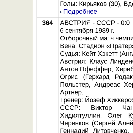
Голы: Кирьяков (30), Вдо
Подробнее
364
АВСТРИЯ - СССР - 0:0
6 сентября 1989 г.
Отборочный матч чемпи
Вена. Стадион «Пратер»
Судья: Кейт Хэкетт (Анг
Австрия: Клаус Линден
Антон Пфеффер, Херибе
Огрис (Герхард Рода
Польстер, Андреас Хе
Артнер.
Тренер: Йозеф Хиккерс
СССР: Виктор Чан
Хидиятуллин, Олег К
Черенков (Сергей Алейн
Геннадий Литовченко,