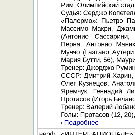
Рим. Олимпийский стади
Судья: Серджо Копетелл
«Палермо»: Пьетро Па
Массимо Макри, Джамп
(Антонио Сассарини,
Перна, Антонио Маник
Муччо (Гаэтано Аутери
Мария Бутти, 56), Маур
Тренер: Джорджо Румин
СССР: Дмитрий Харин, 
Олег Кузнецов, Анатол
Яремчук, Геннадий Ли
Протасов (Игорь Белано
Тренер: Валерий Лобан
Голы: Протасов (12, 20),
Подробнее
неоф.
«ИНТЕРНАЦИОНАЛЕ» Мил