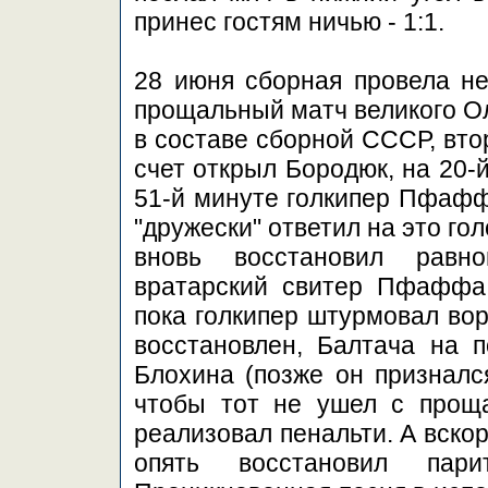
принес гостям ничью - 1:1.
28 июня сборная провела н
прощальный матч великого Ол
в составе сборной СССР, вто
счет открыл Бородюк, на 20-
51-й минуте голкипер Пфафф 
"дружески" ответил на это го
вновь восстановил равно
вратарский свитер Пфаффа,
пока голкипер штурмовал вор
восстановлен, Балтача на 
Блохина (позже он признался
чтобы тот не ушел с проща
реализовал пенальти. А вско
опять восстановил пари