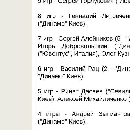
9 игр - Сегрей Горлукович ("Ло
8 игр - Геннадий Литовчен
("Динамо" Киев),
7 игр - Сергей Алейников (5 - 
Игорь Добровольский ("Ди
("Ювентус", Италия), Олег Куз
6 игр - Василий Рац (2 - "Дин
"Динамо" Киев).
5 игр - Ринат Дасаев ("Севил
Киев), Алексей Михайличенко (
4 игры - Андрей Зыгмантов
("Динамо" Киев).