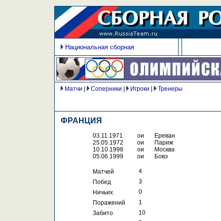
Национальная сборная
Матчи
|
Соперники
|
Игроки
|
Тренеры
ФРАНЦИЯ
03.11.1971
ои
Ереван
25.05.1972
ои
Париж
10.10.1998
ои
Москва
05.06.1999
ои
Бовэ
 4
Матчей
 3
Побед
 0
Ничьих
 1
Поражений
 10
Забито