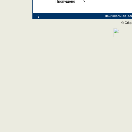
 5
Пропущено
национальная
ол
© Сбор