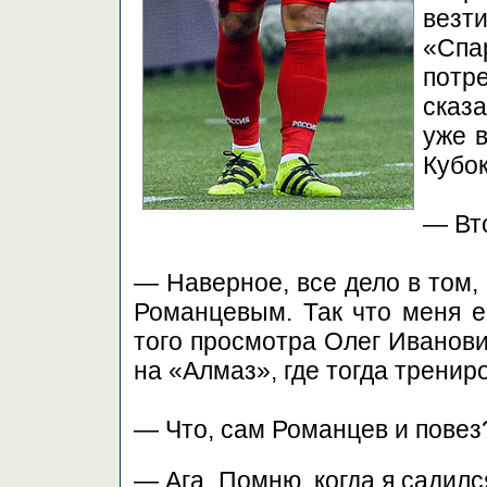
везт
«Спа
потре
сказ
уже в
Кубо
— Вт
— Наверное, все дело в том,
Романцевым. Так что меня е
того просмотра Олег Иванови
на «Алмаз», где тогда тренир
— Что, сам Романцев и повез
— Ага. Помню, когда я садилс