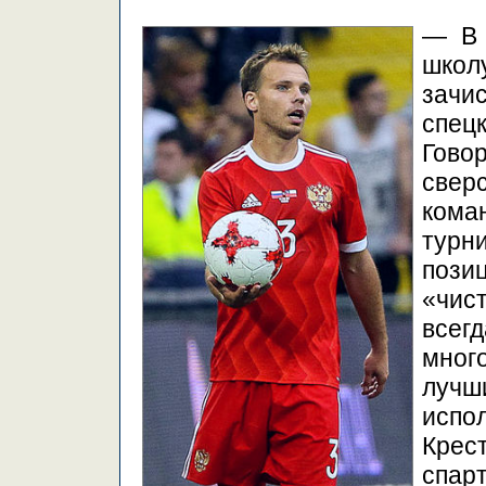
— В 
школ
зачи
спецк
Гово
свер
кома
турн
пози
«чис
всег
мног
луч
исп
Кре
спар