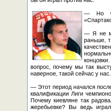
бы он играл против нас.
— Но чт
«Спартак
— Я не м
раньше, 
качест
нормаль
концовк
вопрос, почему мы так выст
наверное, такой сейчас у нас
— Этот период начался после
квалификации Лиги чемпионо
Почему киевляне так радова
жеребьевке? Вы ведь игра