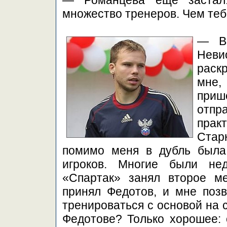
— Романцева еще застал.
множество тренеров. Чем теб
— В 
Неви
раск
мне,
приш
отпр
прак
Стар
помимо меня в дубль была
игроков. Многие были не
«Спартак» занял второе м
принял Федотов, и мне позв
тренироваться с основой на 
Федотове? Только хорошее: о