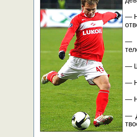
де
— Н
отв
— 
тел
— Ш
— Н
— Н
— Д
тво