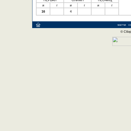
ПЕРВАЯ
ОЛИМП
НЕОФИЦ
и
г
и
г
и
г
16
4
матчи
с
© Сбор