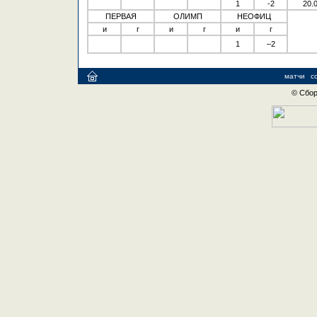
1
-2
20.
ПЕРВАЯ
ОЛИМП
НЕОФИЦ
и
г
и
г
и
г
1
–2
матчи
с
© Сбор