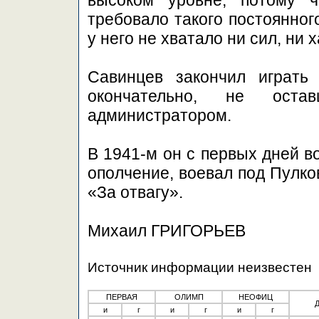
высоком уровне, потому 
требовало такого постоянног
у него не хватало ни сил, ни 
Савинцев закончил играт
окончательно, не ос
администратором.
В 1941-м он с первых дней 
ополчение, воевал под Пулко
«За отвагу».
Михаил ГРИГОРЬЕВ
Источник информации неизвестен
ПЕРВАЯ
ОЛИМП
НЕОФИЦ
и
г
и
г
и
г