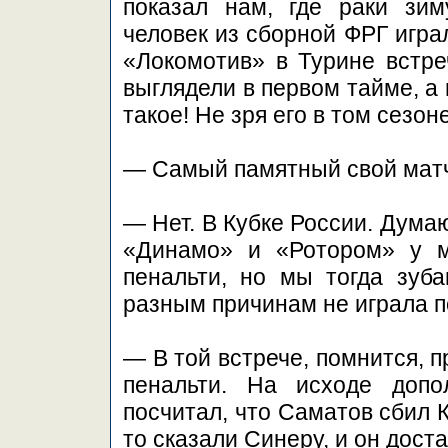
показал нам, где раки зим
человек из сборной ФРГ играл
«Локомотив» в Турине встр
выглядели в первом тайме, а
такое! Не зря его в том сез
— Самый памятный свой матч
— Нет. В Кубке России. Дума
«Динамо» и «Ротором» у м
пенальти, но мы тогда зуб
разным причинам не играла п
— В той встрече, помнится, 
пенальти. На исходе допо
посчитал, что Саматов сбил К
то сказали Синеру, и он дост