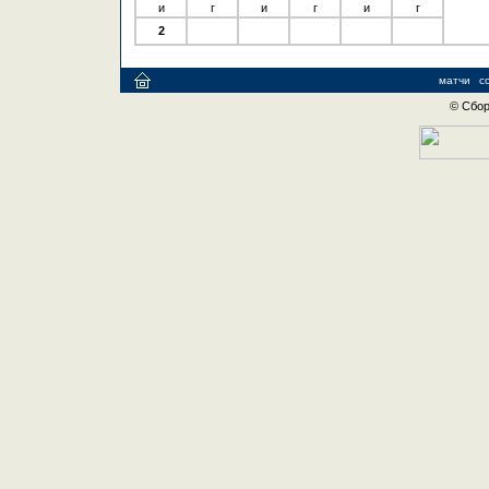
и
г
и
г
и
г
2
матчи
с
© Сбор