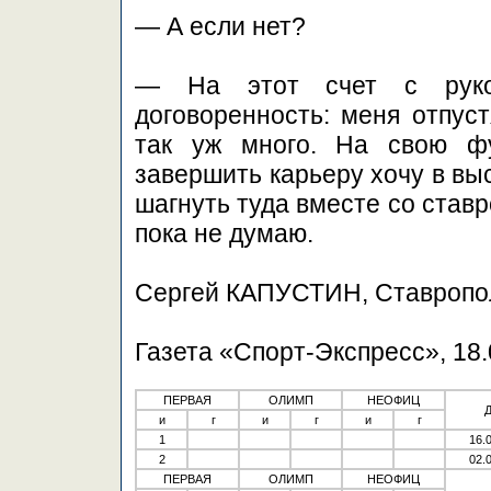
— А если нет?
— На этот счет с руко
договоренность: меня отпуст
так уж много. На свою ф
завершить карьеру хочу в вы
шагнуть туда вместе со став
пока не думаю.
Сергей КАПУСТИН, Ставропо
Газета «Спорт-Экспресс», 18.
ПЕРВАЯ
ОЛИМП
НЕОФИЦ
и
г
и
г
и
г
1
16.
2
02.
ПЕРВАЯ
ОЛИМП
НЕОФИЦ