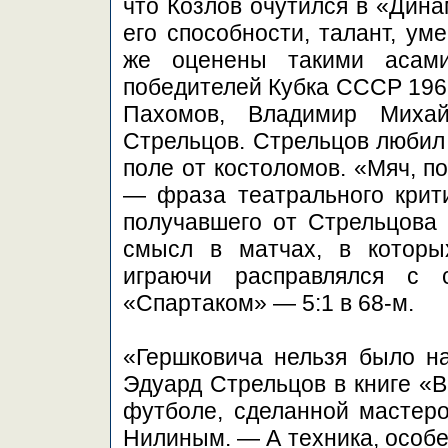
что Козлов очутился в «Дина
его способности, талант, ум
же оценены такими асами
победителей Кубка СССР 196
Пахомов, Владимир Михай
Стрельцов. Стрельцов любил 
поле от костоломов. «Мяч, п
— фраза театрального крити
получавшего от Стрельцова
смысл в матчах, в котор
играючи расправлялся с 
«Спартаком» — 5:1 в 68-м.
«Гершковича нельзя было н
Эдуард Стрельцов в книге «В
футболе, сделанной мастер
Нилиным. — А техника, особе