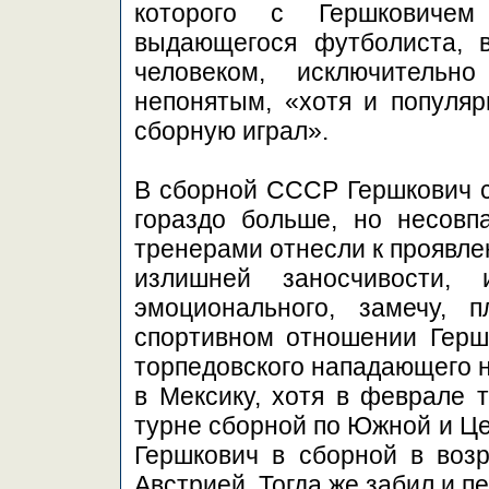
которого с Гершковиче
выдающегося футболиста, 
человеком, исключительн
непонятым, «хотя и популяр
сборную играл».
В сборной СССР Гершкович с
гораздо больше, но несовп
тренерами отнесли к проявл
излишней заносчивости
эмоционального, замечу, 
спортивном отношении Герш
торпедовского нападающего н
в Мексику, хотя в феврале т
турне сборной по Южной и Ц
Гершкович в сборной в возр
Австрией. Тогда же забил и п