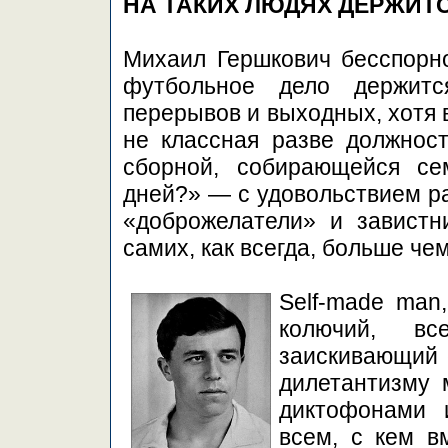
НА ТАКИХ ЛЮДЯХ ДЕРЖИТ
Михаил Гершкович бесспорно
футбольное дело держитс
перерывов и выходных, хотя 
не классная разве должнос
сборной, собирающейся се
дней?» — с удовольствием р
«доброжелатели» и завистн
самих, как всегда, больше че
Self-made man
колючий, в
заискивающий 
дилетантизму
диктофонами 
всем, с кем в