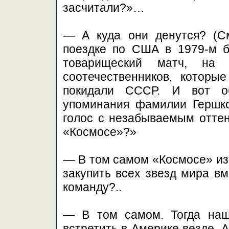
засчитали?»…
— А куда они денутся? (См
поездке по США в 1979-м б
товарищеский матч, на
соотечественников, которы
покидали СССР. И вот об
упоминания фамилии Гершко
голос с незабываемым оттен
«Космосе»?»
— В том самом «Космосе» из
закупить всех звезд мира в
команду?..
— В том самом. Тогда на
встретить в Америке везде. 