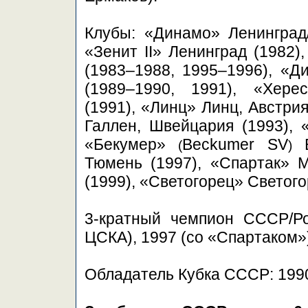
Клубы: «Динамо» Ленинград
«Зенит II» Ленинград (1982)
(1983–1988, 1995–1996), «Д
(1989–1990, 1991), «Хере
(1991), «Линц» Линц, Австри
Галлен, Швейцария (1993), 
«Бекумер»
Beckumer SV
Б
(
)
Тюмень (1997), «Спартак» М
(1999), «Светогорец» Светого
3-кратный чемпион СССР/Ро
ЦСКА), 1997 (со «Спартаком»
Обладатель Кубка СССР: 199