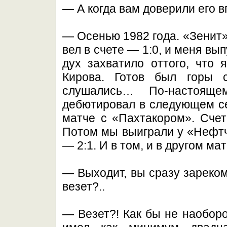
— А когда вам доверили его 
— Осенью 1982 года. «Зенит»
вел в счете — 1:0, и меня вы
дух захватило оттого, что 
Кирова. Готов был горы 
слушались… По-настоящ
дебютировал в следующем сез
матче с «Пахтакором». Счет 
Потом мы выиграли у «Нефтч
— 2:1. И в том, и в другом ма
— Выходит, вы сразу зареко
везет?..
— Везет?! Как бы не наоборо