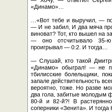
— Хочу, — ответил Сергей
«Динамо»…
…«Вот тебе и выручил, — п
— И не забил, И два мяча пр
виноват? Тот, кто вышел на з
— оно отсчитывало 35-ю 
проигрывал — 0:2. И тогда…
— Слушай, кто такой Дмитр
«Динамо» обыграл! — не п
тбилисские болельщики, по
запале действительность все
вероятно, тоже. Но разве мо
два гола, забитые молодым ф
80-й и 82-й?! В растерянн
соперники «Зенита». И тогда 