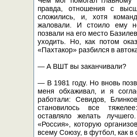
Чем мог помогал главному 
правда, отношения с высш
сложились, и, хотя коман
жаловали. И стоило ему не
позвали на его место Базиле
уходить. Но, как потом ока
«Пахтакор» разбился в авток
— А ВШТ вы заканчивали?
— В 1981 году. Но вновь поз
меня обхаживал, и я согла
работали: Севидов, Блинк
становилось все тяжеле
оставляло желать лучшег
«Россия», которую организо
всему Союзу, в футбол, как в