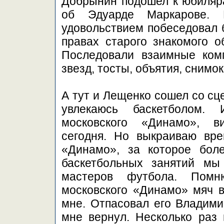
Добрынин подошел к юбиляра
об Эдуарде Маркарове. П
удовольствием побеседовал 
правах старого знакомого о
Последовали взаимные ком
звезд, тосты, объятия, снимок
А тут и Лещенко сошел со сц
увлекаюсь баскетболом. 
московского «Динамо», в
сегодня. Но выкраиваю вр
«Динамо», за которое бол
баскетбольных занятий мы
мастеров футбола. Помн
московского «Динамо» мяч в
мне. Отпасовал его Владими
мне вернул. Несколько раз 