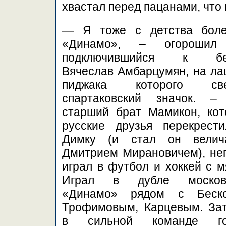
хвастал перед пацанами, что
— Я тоже с детства бол
«Динамо», – огорошил
подключившийся к бе
Вячеслав Амбарцумян, на ла
пиджака которого све
спартаковский значок. 
старший брат Мамикон, кот
русские друзья перекрест
Димку (и стал он велич
Дмитрием Мирановичем), не
играл в футбол и хоккей с м
Играл в дубле московс
«Динамо» рядом с Беско
Трофимовым, Карцевым. За
в сильной команде го