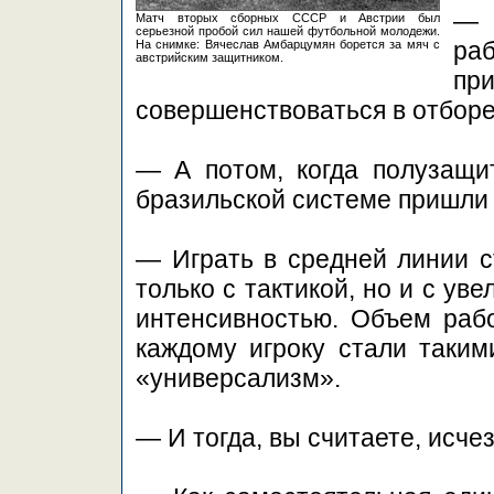
— 
Матч вторых сборных СССР и Австрии был
серьезной пробой сил нашей футбольной молодежи.
ра
На снимке: Вячеслав Амбарцумян борется за мяч с
австрийским защитником.
при
совершенствоваться в отборе
— А потом, когда полузащит
бразильской системе пришли
— Играть в средней линии с
только с тактикой, но и с ув
интенсивностью. Объем рабо
каждому игроку стали таким
«универсализм».
— И тогда, вы считаете, исче