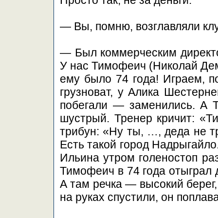
Просто так, не за деньги.
— Вы, помню, возглавляли кл
— Был коммерческим директо
У нас Тимофеич (Николай Дем
ему было 74 года! Играем, п
грузноват, у Алика Шестерн
побегали — заменились. А Т
шустрый. Тренер кричит: «Т
трибун: «Ну ты, …, деда не т
Есть такой город Надрыгайло
Ильина утром голеностоп раз
Тимофеич в 74 года отыграл 
А там речка — высокий берег,
на руках спустили, он поплава