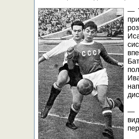
— Т
пр
роз
Ис
си
вп
Б
по
Ива
на
ди
— 
в
пер