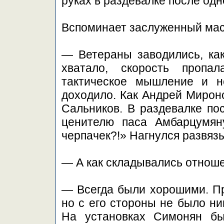
руках в раздевалке после одн
Вспоминает заслуженный мас
— Ветераны заводились, ка
хватало, скорость пропал
тактическое мышление и н
доходило. Как Андрей Мироно
Сальников. В раздевалке пос
ценителю паса Амбарцумян
черпачек?!» Нагнулся развязы
— А как складывались отнош
— Всегда были хорошими. При
но с его стороны не было ни
На установках Симонян бы