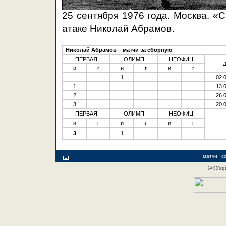
25 сентября 1976 года. Москва. «С
.
атаке Николай Абрамов
Николай Абрамов – матчи за сборную
ПЕРВАЯ
ОЛИМП
НЕОФИЦ
и
г
и
г
и
г
1
02.
1
13.
2
26.
3
20.
ПЕРВАЯ
ОЛИМП
НЕОФИЦ
и
г
и
г
и
г
3
1
матчи
с
© Сбор