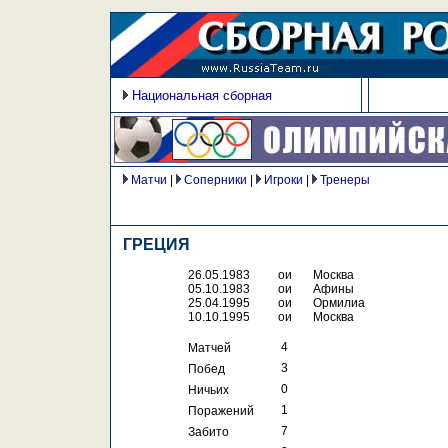
Национальная сборная
Матчи
|
Соперники
|
Игроки
|
Тренеры
ГРЕЦИЯ
26.05.1983
ои
Москва
05.10.1983
ои
Афины
25.04.1995
ои
Ормилиа
10.10.1995
ои
Москва
 4
Матчей
 3
Побед
 0
Ничьих
 1
Поражений
 7
Забито