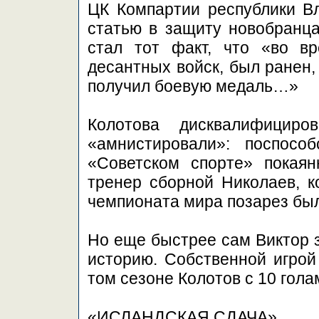
ЦК Компартии республики В
статью в защиту новобранц
стал тот факт, что «во в
десантных войск, был ранен,
получил боевую медаль…»
Колотова дисквалифицир
«амнистировали»: поспосо
«Советском спорте» покая
тренер сборной Николаев, к
чемпионата мира позарез был
Но еще быстрее сам Виктор з
историю. Собственной игрой 
том сезоне Колотов с 10 гол
«ИСЛАНДСКАЯ СДАЧА»