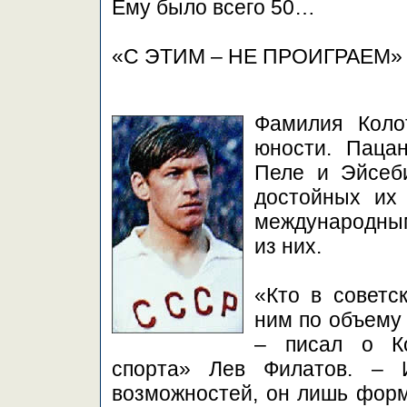
Ему было всего 50…
«С ЭТИМ – НЕ ПРОИГРАЕМ»
Фамилия Коло
юности. Паца
Пеле и Эйсеб
достойных их 
международным
из них.
«Кто в советс
ним по объему
– писал о Ко
спорта» Лев Филатов. – 
возможностей, он лишь форм