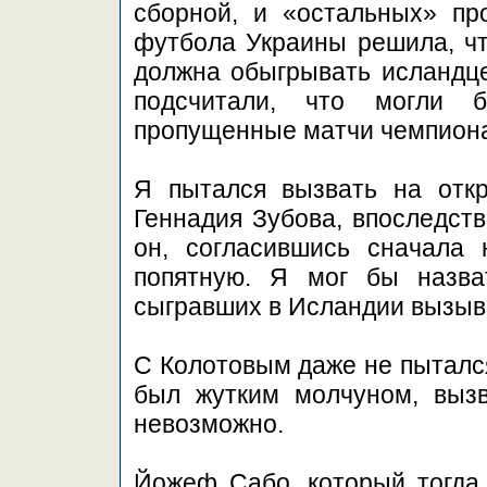
сборной, и «остальных» пр
футбола Украины решила, чт
должна обыгрывать исландце
подсчитали, что могли 
пропущенные матчи чемпионат
Я пытался вызвать на отк
Геннадия Зубова, впоследств
он, согласившись сначала 
попятную. Я мог бы назва
сыгравших в Исландии вызы
С Колотовым даже не пытался
был жутким молчуном, вызв
невозможно.
Йожеф Сабо, который тогда