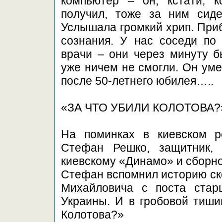
компьютер – он, кстати, к
получил, тоже за ним сиде
Услышала громкий хрип. Приб
сознания. У нас соседи по
врачи – они через минуту б
уже ничем не смогли. Он уме
после 50-летнего юбилея…..
«ЗА ЧТО УБИЛИ КОЛОТОВА?
На поминках в киевском р
Стефан Решко, защитник, 
киевскому «Динамо» и сборн
Стефан вспомнил историю ск
Михайловича с поста стар
Украины. И в гробовой тиши
Колотова?»