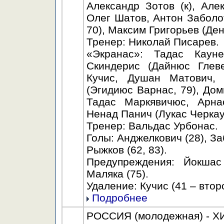
Александр Зотов (к), Але
Олег Шатов, Антон Заболо
70), Максим Григорьев (Де
Тренер: Николай Писарев.
«Экранас»: Тадас Каун
Скиндерис (Дайнюс Глев
Кучис, Душан Матович,
(Эгидиюс Варнас, 79), Дом
Тадас Маркявичюс, Арна
Ненад Панич (Лукас Черкаус
Тренер: Вальдас Урбонас.
Голы: Анджелкович (28), За
Рыжков (62, 83).
Предупреждения: Йокшас 
Маляка (75).
Удаление: Кучис (41 – вто
Подробнее
РОССИЯ (молодежная) - ХИК