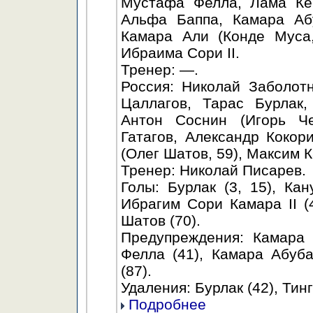
Мустафа Фелла, Лама Ке
Альфа Баппа, Камара Аб
Камара Али (Конде Муса,
Ибраима Сори II.
Тренер: —.
Россия: Николай Заболот
Цаллагов, Тарас Бурлак,
Антон Соснин (Игорь Ч
Гатагов, Александр Кокор
(Олег Шатов, 59), Максим К
Тренер: Николай Писарев.
Голы: Бурлак (3, 15), Кан
Ибрагим Сори Камара II (4
Шатов (70).
Предупреждения: Камара
Фелла (41), Камара Абуба
(87).
Удаления: Бурлак (42), Тин
Подробнее