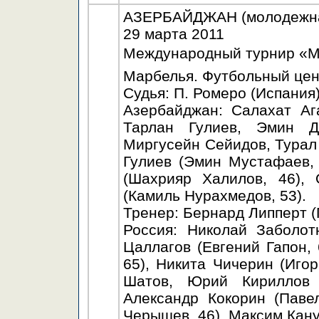
АЗЕРБАЙДЖАН (молодежная)
29 марта 2011
Международный турнир «Mar
Марбелья. Футбольный цент
Судья: П. Ромеро (Испания)
Азербайджан: Салахат Аг
Тарлан Гулиев, Эмин Д
Миргусейн Сейидов, Турал
Гулиев (Эмин Мустафаев,
(Шахрияр Халилов, 46),
(Камиль Нурахмедов, 53).
Тренер: Бернард Липперт (
Россия: Николай Заболот
Цаллагов (Евгений Гапон, 
65), Никита Чичерин (Игор
Шатов, Юрий Кириллов 
Александр Кокорин (Паве
Черышев, 46), Максим Кану