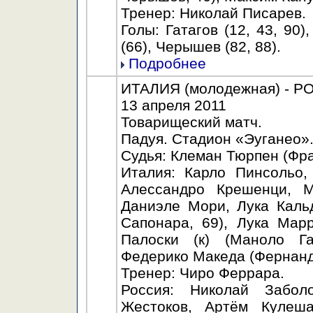
Тренер: Николай Писарев.
Голы: Гатагов (12, 43, 90)
(66), Черышев (82, 88).
Подробнее
ИТАЛИЯ (молодежная) - РОС
13 апреля 2011
Товарищеский матч.
Падуя. Стадион «Эуганео».
Судья: Клеман Тюрпен (Фра
Италия: Карло Пинсольо,
Алессандро Крешенци, М
Даниэле Мори, Лука Каль
Сапонара, 69), Лука Мар
Палоски (к) (Маноло Га
Федерико Македа (Фернанд
Тренер: Чиро Феррара.
Россия: Николай Забол
Жестоков, Артём Кулеш