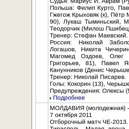
Судья: Мариус Й. Аврам (Р
Польша: Филип Курто, Пав
Гжегож Крыховяк (к), Пётр
90), Лукаш Тыминьский, 
Теодорчик (Милош Пшибецк
Тренер: Стефан Маевский.
Россия: Николай Забол
Логашов, Никита Чичерин
Магомед Оздоев, Олег 
Григорьев, 81), Павел 
Канунников (Денис Черышев
Тренер: Николай Писарев.
Голы: Кокорин (13), Черыше
Предупреждения: Олексы (50
Подробнее
МОЛДАВИЯ (молодежная) - 
7 октября 2011
Отборочный матч ЧЕ-2013.
Тирасполь. Малая арена 