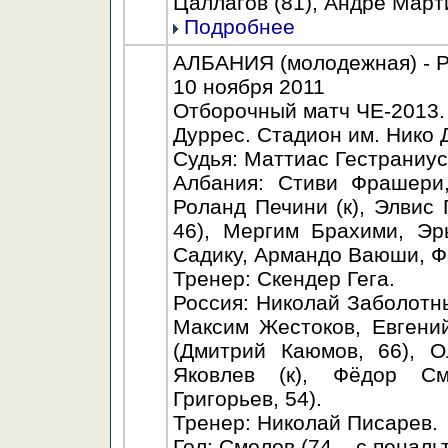
Цаллагов (81), Андре Март
Подробнее
АЛБАНИЯ (молодежная) - Р
10 ноября 2011
Отборочный матч ЧЕ-2013.
Дуррес. Стадион им. Нико 
Судья: Маттиас Гестраниус
Албания: Стиви Фрашери,
Роланд Печини (к), Элвис
46), Мергим Брахими, Эр
Садику, Армандо Ваюши, Фа
Тренер: Скендер Гега.
Россия: Николай Заболотн
Максим Жестоков, Евгени
(Дмитрий Каюмов, 66), О
Яковлев (к), Фёдор См
Григорьев, 54).
Тренер: Николай Писарев.
Гол: Смолов (74 – с пенальт