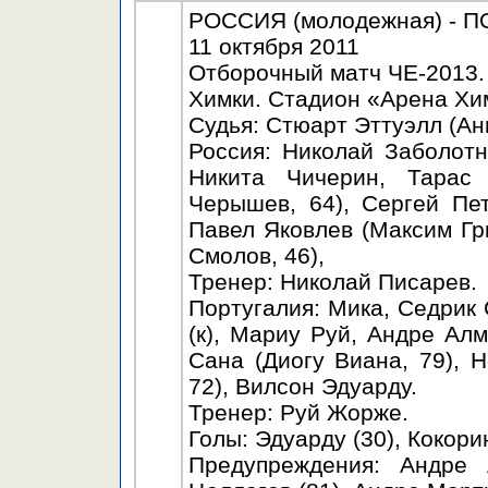
РОССИЯ (молодежная) - ПО
11 октября 2011
Отборочный матч ЧЕ-2013.
Химки. Стадион «Арена Хим
Судья: Стюарт Эттуэлл (Ан
Россия: Николай Заболотн
Никита Чичерин, Тарас
Черышев, 64), Сергей Пе
Павел Яковлев (Максим Гр
Смолов, 46),
Тренер: Николай Писарев.
Португалия: Мика, Седри
(к), Мариу Руй, Андре Ал
Сана (Диогу Виана, 79), 
72), Вилсон Эдуарду.
Тренер: Руй Жорже.
Голы: Эдуарду (30), Кокорин
Предупреждения: Андре 