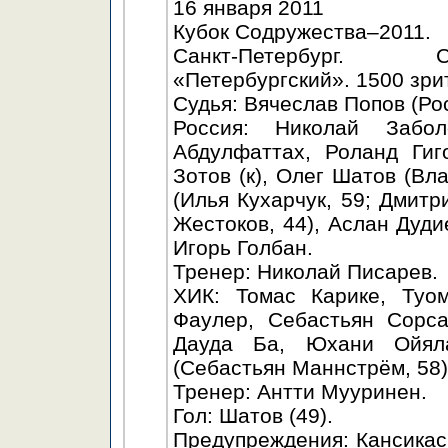
16 января 2011
Кубок Содружества–2011.
Санкт-Петербург. С
«Петербургский». 1500 зри
Судья: Вячеслав Попов (Ро
Россия: Николай Забол
Абдулфаттах, Роланд Гиг
Зотов (к), Олег Шатов (Вл
(Илья Кухарчук, 59; Дмитр
Жестоков, 44), Аслан Дуди
Игорь Голбан.
Тренер: Николай Писарев.
ХИК: Томас Карике, Туо
Фаулер, Себастьян Сорса
Дауда Ба, Юхани Ойяла
(Себастьян Маннстрём, 58)
Тренер: Антти Мууринен.
Гол: Шатов (49).
Предупреждения: Кансикас (