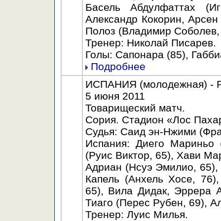
Басель Абдулфаттах (Иг
Александр Кокорин, Арсен
Полоз (Владимир Соболев, 
Тренер: Николай Писарев.
Голы: Сапонара (85), Габби
Подробнее
ИСПАНИЯ (молодежная) - Р
5 июня 2011
Товарищеский матч.
Сория. Стадион «Лос Пахар
Судья: Саид эн-Нжими (Фра
Испания: Диего Мариньо 
(Руис Виктор, 65), Хави Ма
Адриан (Нсуэ Эмилио, 65),
Капель (Анхель Хосе, 76)
65), Вила Дидак, Эррера 
Тиаго (Перес Рубен, 69), А
Тренер: Луис Милья.