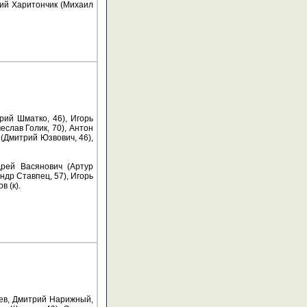
рий Харитончик (Михаил
рий Шматко, 46), Игорь
еслав Голик, 70), Антон
 (Дмитрий Юзвович, 46),
дрей Васянович (Артур
ндр Ставпец, 57), Игорь
 (к).
ьев, Дмитрий Нарижный,