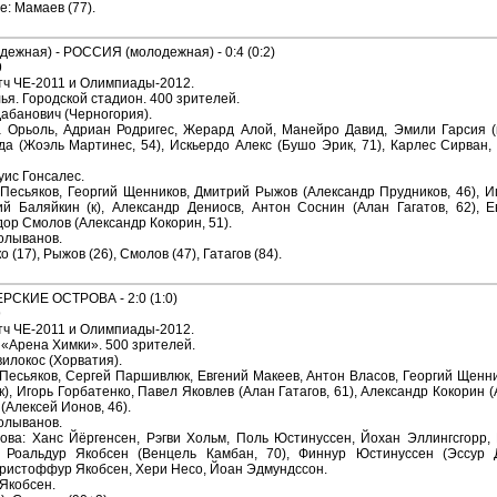
: Мамаев (77).
ежная) - РОССИЯ (молодежная) - 0:4 (0:2)
9
ч ЧЕ-2011 и Олимпиады-2012.
я. Городской стадион. 400 зрителей.
Дабанович (Черногория).
 Орьоль, Адриан Родригес, Жерард Алой, Манейро Давид, Эмили Гарсия (к
да (Жоэль Мартинес, 54), Искьердо Алекс (Бушо Эрик, 71), Карлес Сирван,
уис Гонсалес.
 Песьяков, Георгий Щенников, Дмитрий Рыжов (Александр Прудников, 46), И
ий Баляйкин (к), Александр Дениосв, Антон Соснин (Алан Гагатов, 62), 
ор Смолов (Александр Кокорин, 51).
Колыванов.
 (17), Рыжов (26), Смолов (47), Гатагов (84).
РСКИЕ ОСТРОВА - 2:0 (1:0)
9
ч ЧЕ-2011 и Олимпиады-2012.
 «Арена Химки». 500 зрителей.
илокос (Хорватия).
 Песьяков, Сергей Паршивлюк, Евгений Макеев, Антон Власов, Георгий Щенни
), Игорь Горбатенко, Павел Яковлев (Алан Гатагов, 61), Александр Кокорин (
(Алексей Ионов, 46).
Колыванов.
ова: Ханс Йёргенсен, Рэгви Хольм, Поль Юстинуссен, Йохан Эллингсгорр,
), Роальдур Якобсен (Венцель Камбан, 70), Финнур Юстинуссен (Эссур 
 Кристоффур Якобсен, Хери Несо, Йоан Эдмундссон.
 Якобсен.