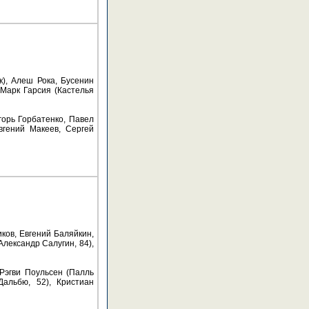
), Алеш Рока, Бусенин
 Марк Гарсия (Кастелья
горь Горбатенко, Павел
Евгений Макеев, Сергей
ков, Евгений Баляйкин,
Александр Салугин, 84),
 Рэгви Поульсен (Палль
Дальбю, 52), Кристиан