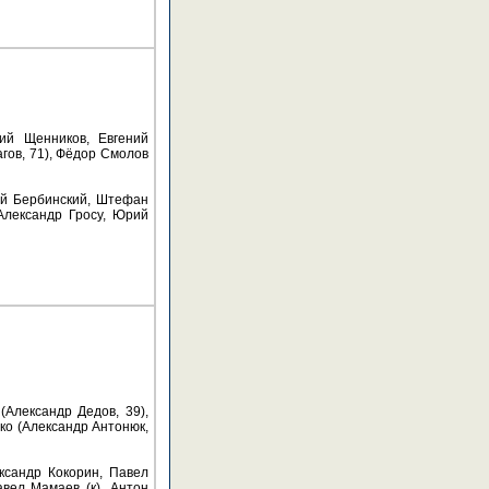
ий Щенников, Евгений
агов, 71), Фёдор Смолов
рий Бербинский, Штефан
 Александр Гросу, Юрий
(Александр Дедов, 39),
ко (Александр Антонюк,
ксандр Кокорин, Павел
авел Мамаев (к), Антон