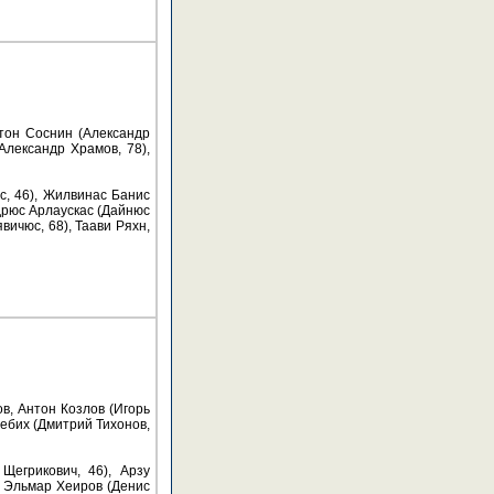
нтон Соснин (Александр
Александр Храмов, 78),
с, 46), Жилвинас Банис
дрюс Арлаускас (Дайнюс
вичюс, 68), Таави Ряхн,
в, Антон Козлов (Игорь
Бебих (Дмитрий Тихонов,
Щегрикович, 46), Арзу
, Эльмар Хеиров (Денис