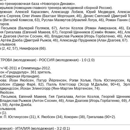
бно-тренировочная база «Новогорск-Динамо».
Кирьяков (помощник главного тренера молодежной сборной России).
дежная: Алексей Карасевич, Александр Лобков, Юрий Медведев, Алекса
кита Сергеев, Олег Инкин (Вахтанг Моргошия, 46), Денис Скепский (Дмитрий Т
 (Виталий Комисов, 63), Руслан Махмутов (Ираклий Логуа, 46), Роман Панин (
гаров.
 Песьяков (Валерий Поляков, 67), Антон Козлов (Роман Амирханов, 46), 
ия Григалава (Евгений Макеев, 67), Георгий Щенников (Семён Фомин, 46), А
ан Дзагоев (Антон Соснин, 46), Владислав Рыжков (Игорь Горбатенко, 46), А
 Артём Дзюба (Дмитрий Рыжов, 46), Александр Прудников (Алан Дзагоев, 67).
Колыванов.
(2, 42, 57), Никифоров (66).
ОВА (молодежная) - РОССИЯ (молодежная) - 1:0 (1:0)
ч ЧЕ-2011 и Олимпиады-2012.
он «Гундадалур». 361 зритель.
эк (Северная Ирландия).
ова: Йоан Якобсен, Патур Йёргенсен, Рэгви Хольм, Поль Юстинуссен, Кр
обсен (Одмар Фарё, 82), Палль Клеттскар (Эссур М.Дальбю, 90+4), Эрл
Эдмундссон, Йохан Элингсгорр (Янн-Мартин Мортенсен, 74).
 Якобсен.
 Песьяков, Евгений Макеев, Гия Григалава, Антон Козлов, Георгий Щенник
Владислав Рыжков (Антон Соснин, 46), Алан Дзагоев (Игорь Горбатенко, 69), 
 59), Артём Дзюба.
Колыванов.
 (1).
 П. Юстинуссен (31), К. Якобсен (34), Кокорин (38), Григалава (90+2).
жная) - ИТАЛИЯ (молодежная) - 3:2 (0:1)