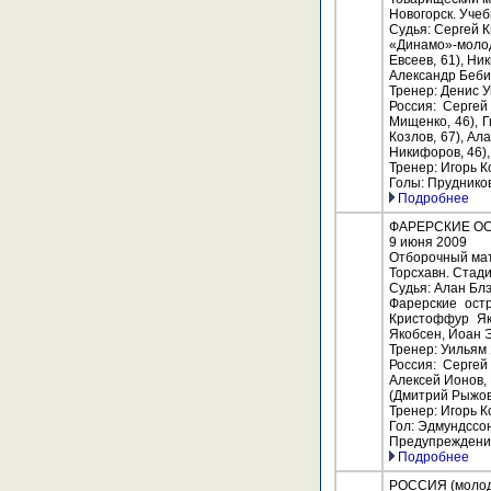
Новогорск. Уче
Судья: Сергей 
«Динамо»-моло
Евсеев, 61), Ни
Александр Бебих
Тренер: Денис У
Россия: Сергей
Мищенко, 46), Г
Козлов, 67), Ал
Никифоров, 46),
Тренер: Игорь 
Голы: Прудников 
Подробнее
ФАРЕРСКИЕ ОСТР
9 июня 2009
Отборочный мат
Торсхавн. Стади
Судья: Алан Бл
Фарерские остр
Кристоффур Як
Якобсен, Йоан 
Тренер: Уильям
Россия: Сергей
Алексей Ионов, 
(Дмитрий Рыжов,
Тренер: Игорь 
Гол: Эдмундссон
Предупреждения:
Подробнее
РОССИЯ (молоде