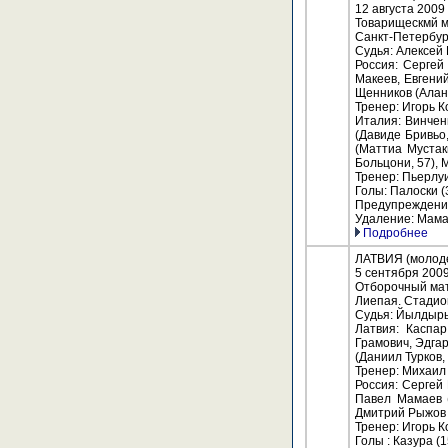
12 августа 2009
Товарищескмй м
Санкт-Петербур
Судья: Алексей 
Россия: Сергей
Макеев, Евгени
Щенников (Алан 
Тренер: Игорь 
Италия: Винчен
(Давиде Бривьо
(Маттиа Мустак
Больцони, 57),
Тренер: Пьерлу
Голы: Палоски (3
Предупреждения:
Удаление: Мамае
Подробнее
ЛАТВИЯ (молоде
5 сентября 200
Отборочный мат
Лиепая. Стадио
Судья: Йылдыры
Латвия: Каспар
Грамович, Эдгар
(Даниил Турков, 
Тренер: Михаил
Россия: Сергей
Павел Мамаев (
Дмитрий Рыжов 
Тренер: Игорь 
Голы : Казура (1