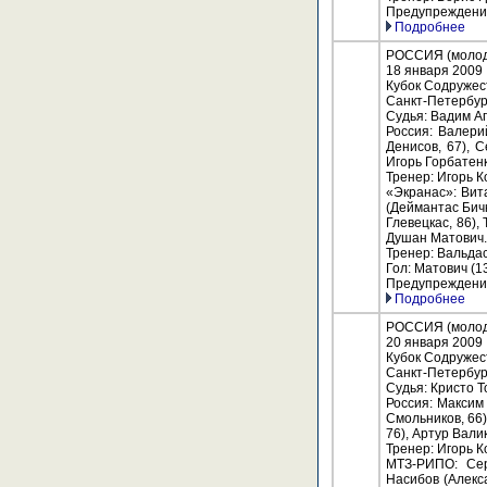
Предупреждение
Подробнее
РОССИЯ (молоде
18 января 2009
Кубок Содружес
Санкт-Петербур
Судья: Вадим Аг
Россия: Валери
Денисов, 67), 
Игорь Горбатен
Тренер: Игорь 
«Экранас»: Вит
(Деймантас Бич
Глевецкас, 86),
Душан Матович.
Тренер: Вальда
Гол: Матович (13
Предупреждения:
Подробнее
РОССИЯ (молоде
20 января 2009
Кубок Содружес
Санкт-Петербур
Судья: Кристо Т
Россия: Максим
Смольников, 66)
76), Артур Вали
Тренер: Игорь 
МТЗ-РИПО: Сер
Насибов (Алекс