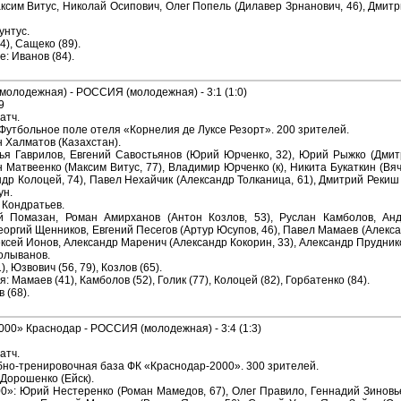
аксим Витус, Николай Осипович, Олег Попель (Дилавер Зрнанович, 46), Дмит
унтус.
4), Сащеко (89).
: Иванов (84).
лодежная) - РОССИЯ (молодежная) - 3:1 (1:0)
9
атч.
 Футбольное поле отеля «Корнелия де Луксе Резорт». 200 зрителей.
 Халматов (Казахстан).
ья Гаврилов, Евгений Савостьянов (Юрий Юрченко, 32), Юрий Рыжко (Дмит
 Матвеенко (Максим Витус, 77), Владимир Юрченко (к), Никита Букаткин (Вяч
др Колоцей, 74), Павел Нехайчик (Александр Толканица, 61), Дмитрий Рекиш
ун.
 Кондратьев.
ий Помазан, Роман Амирханов (Антон Козлов, 53), Руслан Камболов, Ан
Георгий Щенников, Евгений Песегов (Артур Юсупов, 46), Павел Мамаев (Алекса
ксей Ионов, Александр Маренич (Александр Кокорин, 33), Александр Прудников
Колыванов.
), Юзвович (56, 79), Козлов (65).
 Мамаев (41), Камболов (52), Голик (77), Колоцей (82), Горбатенко (84).
 (68).
0» Краснодар - РОССИЯ (молодежная) - 3:4 (1:3)
атч.
бно-тренировочная база ФК «Краснодар-2000». 300 зрителей.
Дорошенко (Ейск).
0»: Юрий Нестеренко (Роман Мамедов, 67), Олег Правило, Геннадий Зинов