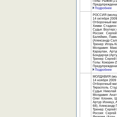
Голы: Рыжов (21
Предупреждение
Подробнее
РОССИЯ (молоде
14 октября 200
Отборочный мат
Химки. Стадион
Судья: Воутерс 
Россия: Серге
Баляйкин, Павел
(Александр Салу
Тренер: Игорь 
Молдавия: Макс
Караулан, Арту
Бондарчук (Арт
Тренер: Сергей
Голы: Кокорин (5
Предупреждения
Подробнее
МОЛДАВИЯ (моло
14 ноября 2009
Отборочный мат
Тирасполь. Ста
Судья: Николай 
Молдавия: Анат
Олег Клонин, Ш
Артур Ионицэ, 
68), Александр Г
Тренер: Сергей
Россия: Сергей
Яковлев (Алан 