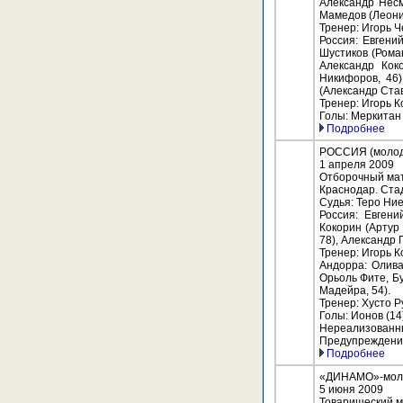
Александр Несм
Мамедов (Леонид
Тренер: Игорь Ч
Россия: Евгени
Шустиков (Роман
Александр Кок
Никифоров, 46)
(Александр Став
Тренер: Игорь 
Голы: Меркитан (
Подробнее
РОССИЯ (молоде
1 апреля 2009
Отборочный мат
Краснодар. Ста
Судья: Теро Ни
Россия: Евгени
Кокорин (Артур
78), Александр 
Тренер: Игорь 
Андорра: Олива
Орьоль Фите, Б
Мадейра, 54).
Тренер: Хусто Р
Голы: Ионов (14)
Нереализованны
Предупреждения:
Подробнее
«ДИНАМО»-молод
5 июня 2009
Товарищеский м