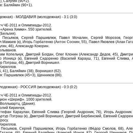
), Салугин (90+2).
: Баляйкин (90+1).
жная) - МОЛДАВИЯ (молодежная) - 3:1 (3:0)
9
ч ЧЕ-2011 и Олимпиады-2012.
 «Арена Химки». 550 зрителей.
(Бельгия).
й Песьяков, Сергей Паршивлюк, Павел Мочалин, Сергей Морозов, Георг
 Мамаев (к), Игорь Горбатенко (Антон Соснин, 55), Павел Яковлев (Алан Гат
гин, 46), Александр Кокорин.
Колыванов.
им Копельчук, Дмитрий Богдан, Олег Клонин (Александр Дедов, 45), Дмит
р Ионицэ (к), Евгений Сидоренко (Василий Карауш, 71), Евгений Сливка,
ур Пэтраш, 46), Дмитрий Ворнишел.
 Кириллов.
, 41), Баляйкин (38), Ворнишел (62).
: Паршивлюк (45+3), Щенников (86).
дежная) - РОССИЯ (молодежная) - 0:3 (0:2)
ч ЧЕ-2011 и Олимпиады-2012.
дион «Шериф». 1000 зрителей.
Воллькартц, (Дания).
олий Киринчук,
тефан Караулан, Евгений Сливка (Георгий Андроник, 76), Игорь Андроник 
Артур Пэтраш (к), Дмитрий Ворнишел, Дмитрий Бербинский, Евгений Сидорен
росу.
 Кириллов.
 Песьяков, Сергей Паршивлюк, Игорь Горбатенко (Фёдор Смолов, 68), Але
Гатагов, 46), Евгений Баляйкин (Алексей Ионов, 87), Георгий Щенников, П