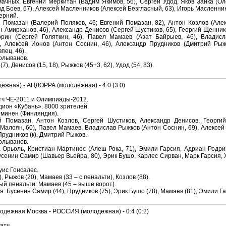
ачных, Евгений Меркитан (Вадим Якимов, 56), Сергей Удод, Яков Зайка (Ол
 Боев, 67), Алексей Масленников (Алексей Безгласный, 63), Игорь Масленнико
ерний.
й Помазан (Валерий Поляков, 46; Евгений Помазан, 82), Антон Козлов (Алек
 Амирханов, 46), Александр Денисов (Сергей Шустиков, 65), Георгий Щенник
орин (Сергей Голяткин, 46), Павел Мамаев (Азат Байрыев, 46), Владис
, Алексей Ионов (Антон Соснин, 46), Александр Прудников (Дмитрий Рыж
пец, 46).
Колыванов.
7), Денисов (15, 18), Рыжков (45+3, 62), Удод (54, 83).
жная) - АНДОРРА (молодежная) - 4:0 (3:0)
ч ЧЕ-2011 и Олимпиады-2012.
дион «Кубань». 8000 зрителей.
еминен (Финляндия).
й Помазан, Антон Козлов, Сергей Шустиков, Александр Денисов, Георги
 Малоян, 60), Павел Мамаев, Владислав Рыжков (Антон Соснин, 69), Алексей
Прудников (к), Дмитрий Рыжов.
Колыванов.
 Орьоль, Кристиан Мартинес (Алеш Рока, 71), Эмили Гарсия, Адриан Родриг
усенин Самир (Шавьер Вьейра, 80), Эрик Бушо, Карлес Сирван, Марк Гарсия,
уис Гонсалес.
, Рыжов (20), Мамаев (33 – с пенальти), Козлов (88).
й пенальти: Мамаев (45 – выше ворот).
 Бусенин Самир (44), Прудников (75), Эрик Бушо (78), Мамаев (81), Эмили Га
ежная Москва - РОССИЯ (молодежная) - 0:4 (0:2)
атч.