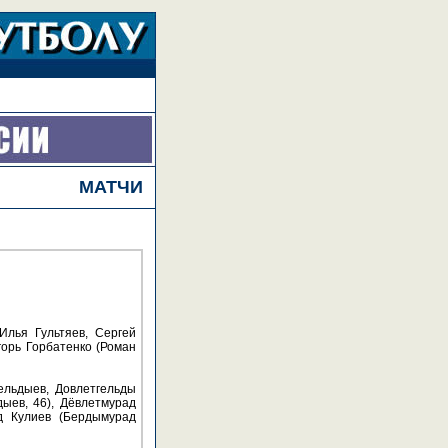
МАТЧИ
Илья Гультяев, Сергей
горь Горбатенко (Роман
ельдыев, Довлетгельды
ыев, 46), Дёвлетмурад
д Кулиев (Бердымурад