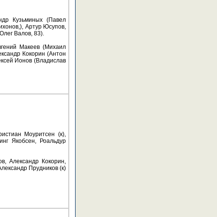
ндр Кузьминых (Павел
ихонов,), Артур Юсупов,
Олег Валов, 83).
Евгений Макеев (Михаил
лександр Кокорин (Антон
лексей Ионов (Владислав
истиан Моуритсен (к),
инг Якобсен, Роальдур
ов, Александр Кокорин,
Александр Прудников (к)