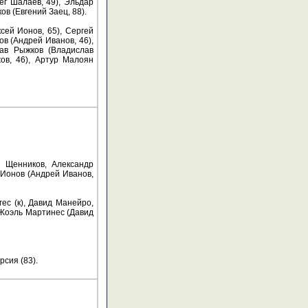
ег Шалаев, 49), Эльдар
в (Евгений Заец, 88).
сей Ионов, 65), Сергей
ов (Андрей Иванов, 46),
лав Рыжков (Владислав
ов, 46), Артур Малоян
й Щенников, Александр
 Ионов (Андрей Иванов,
ес (к), Давид Манейро,
 Жоэль Мартинес (Давид
рсия (83).