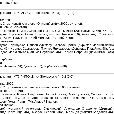
: Бебих (60).
жная) - «ЭКРАНАС» Паневежис (Литва) - 0:1 (0:1)
тва–2009.
г. Спортивный комплекс «Олимпийский». 2000 зрителей.
ишев (Узбекистан).
й Поляков, Роман Амирханов, Игорь Смольников (Александр Бебих, 46), А
Сергей Шустиков, Антон Козлов (Дмитрий Тихонов, 59), Александр Ставпец (
ко, Артур Валикаев, Юрий Медведев, Андрей Иванов.
Колыванов.
аутас Черняускас, Стивен Адемолу, Вальдас Тракис (Ауримас Марцинкявичю
ка, 46), Нериюс Саснаускас, Паулюс Янушаускас (Дейвидас Падайгис, 58), Ан
 Тадас Маркявичюс (Дайнюс Сауленас, 46), Сергей Погребан (Доминикас Галкя
с Урбонас.
).
 Матович (44), Денисов (87), Горбатенко (88).
жная) - МТЗ-РИПО Минск (Белоруссия) - 0:2 (0:0)
тва–2009.
г. Спортивный комплекс «Олимпийский». 500 зрителей.
охвер (Эстония).
 Шумайлов, Роман Амирханов, Антон Соснин, Илья Гультяев, Сергей Шустико
, Александр Ставпец, Игорь Горбатенко (Александр Денисов, 64), Александр 
каев (Роман Панин, 74), Андрей Иванов.
Колыванов.
гей Курганский, Александр Скшинецкий, Александр Стащенюк (Дмитрий 
андр Толканица, 46), Николас Сеолин, Игорь Мальцев (Максим Бордачёв, 46)