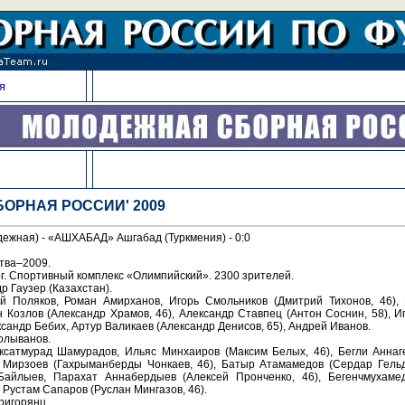
я
ОРНАЯ РОССИИ' 2009
жная) - «АШХАБАД» Ашгабад (Туркмения) - 0:0
тва–2009.
г. Спортивный комплекс «Олимпийский». 2300 зрителей.
р Гаузер (Казахстан).
й Поляков, Роман Амирханов, Игорь Смольников (Дмитрий Тихонов, 46), 
н Козлов (Александр Храмов, 46), Александр Ставпец (Антон Соснин, 58), И
ксандр Бебих, Артур Валикаев (Александр Денисов, 65), Андрей Иванов.
Колыванов.
сатмурад Шамурадов, Ильяс Минхаиров (Максим Белых, 46), Бегли Аннаг
Мирзоев (Гахрыманберды Чонкаев, 46), Батыр Атамамедов (Сердар Гельд
Байлыев, Парахат Аннабердыев (Алексей Пронченко, 46), Бегенчмухаме
 Рустам Сапаров (Руслан Мингазов, 46).
Григорянц