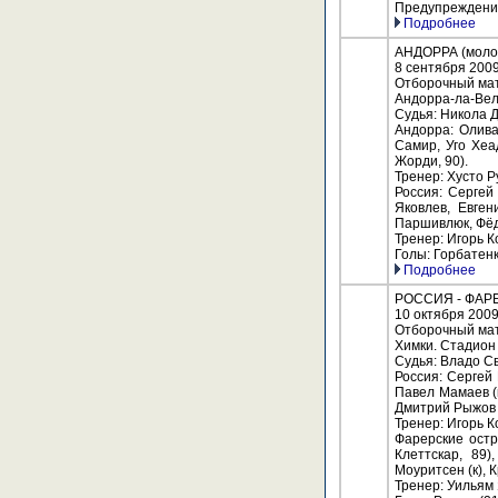
Предупреждение
Подробнее
АНДОРРА (молод
8 сентября 200
Отборочный мат
Андорра-ла-Вель
Судья: Никола 
Андорра: Олива
Самир, Уго Хеа
Жорди, 90).
Тренер: Хусто Р
Россия: Сергей
Яковлев, Евген
Паршивлюк, Фёд
Тренер: Игорь 
Голы: Горбатенко
Подробнее
РОССИЯ - ФАРЕ
10 октября 200
Отборочный мат
Химки. Стадион
Судья: Владо Св
Россия: Сергей
Павел Мамаев (к
Дмитрий Рыжов 
Тренер: Игорь 
Фарерские остр
Клеттскар, 89
Моуритсен (к),
Тренер: Уильям