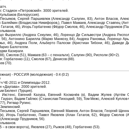
атч.
г. Стадион «Петровский». 3000 зрителей.
Кульбаков (Белоруссия).
 Песьяков, Сергей Паршивлюк (Александр Салугин, 83), Антон Власов, Алек
й Баляйкин (Владислав Никифоров,), Павел Мамаев, Александр Ставпец (Анто
Гатагов, 46), Игорь Горбатенко (Фёдор Смолов, 46), Александр Прудников (Па
Колыванов.
цо Фьорилло (Андреа Секулин, 46), Лоренцо Де Сильвестри (Андреа Риспол
, 56), Антонино Барилла (Марко Манкозу, 84), Андреа Раноккьа, Лоренцо Ар
кьо, 46), Андреа Поли, Альберто Палоски (Кристиан Тибони, 46), Давиде 
 Марио Балотелли.
иджи Казираги.
8), Смолов (51), Мамаев (63 – с пенальти), Салугин (90), Рисполи (90+2).
 Горбатенко (11), Смолов (67), Денисов (88).
в (70).
жная) - РОССИЯ (молодежная) - 0:4 (0:2)
9
ч ЧЕ-2011 и Олимпиады-2012.
н «Даугава». 2000 зрителей.
м Бюлент (Турция).
 Икстенс, Евгений Казура, Евгений Космачёв (к), Вадим Жулев (Артём О
 Гаурач, Вадим Гайлюс (Станислав Пихоцкий, 59), Том Межс, Алексей Куплов
77), Ритвар Ругинс.
 Землинский.
 Песьяков, Сергей Паршивлюк, Евгений Макеев, Антон Власов, Георгий Щенни
к), Игорь Горбатенко, Павел Яковлев (Алан Гатагов, 62), Фёдор Смолов (А
(Александр Прудников, 56).
Колыванов.
5 – в свои ворота), Яковлев (27), Рыжов (48), Горбатенко (53).