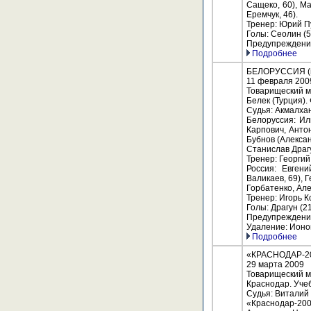
Сащеко, 60), М
Еремчук, 46).
Тренер: Юрий П
Голы: Сеолин (5
Предупреждение
Подробнее
БЕЛОРУССИЯ (мо
11 февраля 200
Товарищеский м
Белек (Турция).
Судья: Акмалхан
Белоруссия: Ил
Карпович, Антон
Бубнов (Алексан
Станислав Драг
Тренер: Георгий
Россия: Евген
Валикаев, 69), 
Горбатенко, Але
Тренер: Игорь 
Голы: Драгун (21
Предупреждения:
Удаление: Ионов
Подробнее
«КРАСНОДАР-200
29 марта 2009
Товарищеский м
Краснодар. Уче
Судья: Виталий 
«Краснодар-200