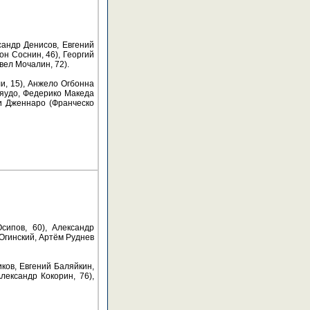
сандр Денисов, Евгений
н Соснин, 46), Георгий
вел Мочалин, 72).
и, 15), Анжело Огбонна
ьяудо, Федерико Македа
Ди Дженнаро (Франческо
сипов, 60), Александр
-Огинский, Артём Руднев
ков, Евгений Баляйкин,
лександр Кокорин, 76),