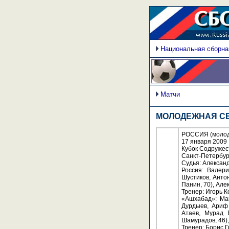
Национальная сборна
Матчи
МОЛОДЕЖНАЯ СБ
РОССИЯ (молоде
17 января 2009
Кубок Содружес
Санкт-Петербур
Судья: Александ
Россия: Валери
Шустиков, Анто
Панин, 70), Але
Тренер: Игорь 
«Ашхабад»: Мак
Дурдыев, Ариф 
Атаев, Мурад 
Шамурадов, 46),
Тренер: Борис 