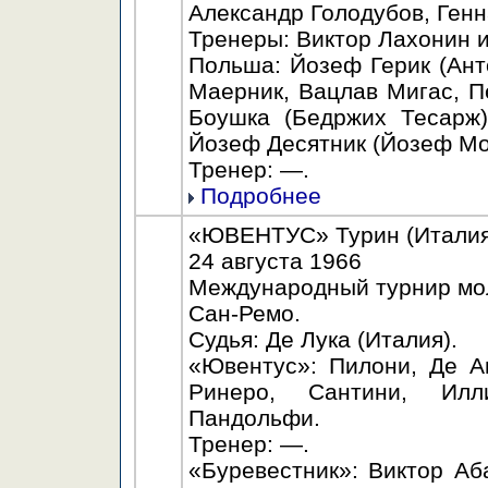
Александр Голодубов, Ген
Тренеры: Виктор Лахонин и
Польша: Йозеф Герик (Ан
Маерник, Вацлав Мигас, П
Боушка (Бедржих Тесарж)
Йозеф Десятник (Йозеф Мо
Тренер: —.
Подробнее
«ЮВЕНТУС» Турин (Италия) 
24 августа 1966
Международный турнир мо
Сан-Ремо.
Судья: Де Лука (Италия).
«Ювентус»: Пилони, Де А
Ринеро, Сантини, Илли
Пандольфи.
Тренер: —.
«Буревестник»: Виктор Аб