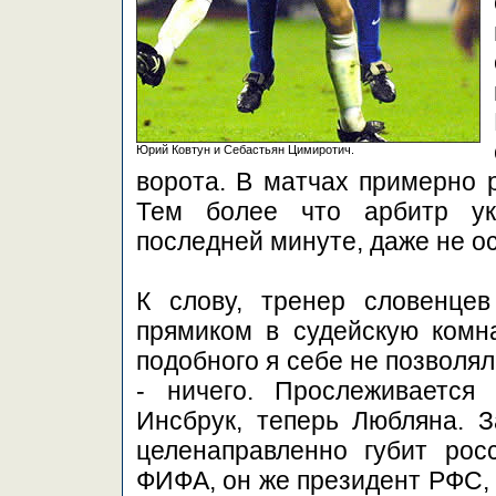
Юрий Ковтун и Себастьян Цимиротич.
ворота. В матчах примерно 
Тем более что арбитр ук
последней минуте, даже не о
К слову, тренер словенце
прямиком в судейскую комна
подобного я себе не позволял
- ничего. Прослеживается
Инсбрук, теперь Любляна. З
целенаправленно губит рос
ФИФА, он же президент РФС,