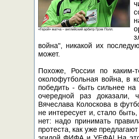
с
о
«Герой» матча – английский арбитр Грэм Полл.
з
война", никакой их последу
может.
Похоже, России по каким-
околофутбольная война, в к
победить - быть сильнее на
очередной раз доказали, 
Вячеслава Колоскова в футбо
не интересует и, стало быть
нет: надо принимать правил
протеста, как уже предлагают
эгидой ФИФА и УЕФА! На это