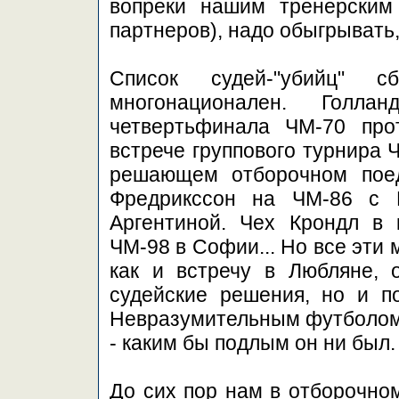
вопреки нашим тренерским
партнеров), надо обыгрывать,
Список судей-"убийц" 
многонационален. Голл
четвертьфинала ЧМ-70 про
встрече группового турнира 
решающем отборочном поед
Фредрикссон на ЧМ-86 с 
Аргентиной. Чех Крондл в
ЧМ-98 в Софии... Но все эти 
как и встречу в Любляне, 
судейские решения, но и п
Невразумительным футболом 
- каким бы подлым он ни был.
До сих пор нам в отборочном