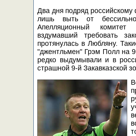
Два дня подряд российскому
лишь выть от бессильно
Апелляционный комитет 
вздумавший требовать зак
протянулась в Любляну. Таки
"джентльмен" Грэм Полл на 9
редко выдумывали и в росс
страшной 9-й Закавказской зо
В
п
р
у
в
в
т