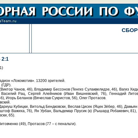
СБОР
 2:1
1)
адион «Локомотив». 13200 зрителей.
(ГДР).
(Виктор Чанов, 46), Владимир Бессонов (Тенгиз Сулаквелидзе, 46), Вагиз Хид
 Василий Рац, Сергей Алейников (Иван Вишневский, 76), Геннадий Литов
6), Игорь Беланов (Вячеслав Сукристов, 56), Олег Протасов.
вский.
ариуш Кубицки, Витольд Бендковски, Веслав Цисек (Яцек Зёбер, 46), Дамьян
тоф Важиха, 76), Ян Урбан, Вальдемар Прусик (к) (Рышард Робакевич, 81),
ски, 65).
Литовченко (49), Протасов (77 – с пенальти).