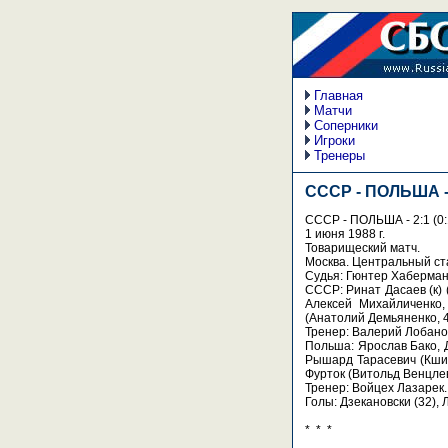
Главная
Матчи
Соперники
Игроки
Тренеры
СССР - ПОЛЬША -
СССР - ПОЛЬША - 2:1 (0:
1 июня 1988 г.
Товарищеский матч.
Москва. Центральный ст
Судья: Гюнтер Хаберман 
СССР: Ринат Дасаев (к) 
Алексей Михайличенко,
(Анатолий Демьяненко, 4
Тренер: Валерий Лобано
Польша: Ярослав Бако, Д
Рышард Тарасевич (Кшиш
Фурток (Витольд Венцлев
Тренер: Войцех Лазарек.
Голы: Дзекановски (32), 
* * *