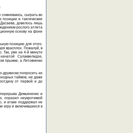
.
 сомневаюсь, сыграть во
в позиции и тактические
 Дасаева, довелось лишь
людением рослого атлета
ационную основу на фоне
льную позицию для этого.
ря врасплох. Пожалуй, в
 Так, уже на 4-й минуте
начатой Сулаквелидзе,
ом прыжке, а Литовченко
по-дружески попросить их
роходных таймов, ни даже
моотдачу от первой и до
е перерыва Демьяненко и
х, поразил неукротимой
о, и атаки поддержал не
и игру и включившиеся в