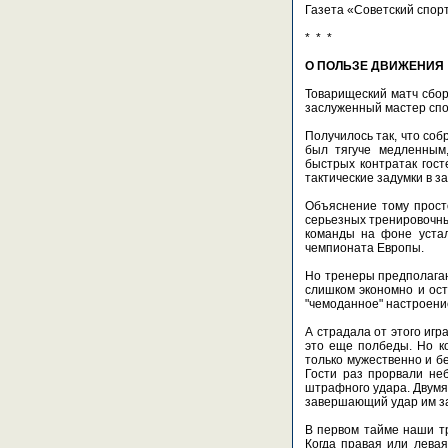
Газета «Советский спорт
* * *
О ПОЛЬЗЕ ДВИЖЕНИЯ
Товарищеский матч сбор
заслуженный мастер с
Получилось так, что со
был тягуче медленным
быстрых контратак гос
тактические задумки в з
Объяснение тому просто
серьезных тренировочны
команды на фоне устал
чемпионата Европы.
Но тренеры предполагают
слишком экономно и ост
"чемоданное" настроение
А страдала от этого игр
это еще полбеды. Но к
только мужественно и б
Гости раз прорвали не
штрафного удара. Двумя
завершающий удар им за
В первом тайме наши т
Когда правая или левая