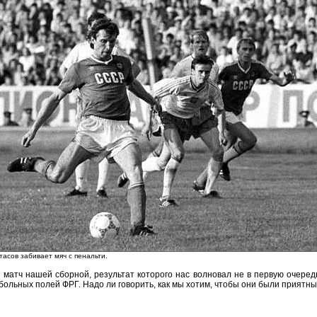
тасов забивает мяч с пенальти.
 матч нашей сборной, результат которого нас волновал не в первую очеред
ольных полей ФРГ. Надо ли говорить, как мы хотим, чтобы они были приятны