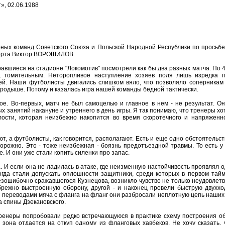
», 02.06.1988
ных команд Советского Союза и Польской Народной Республики по просьб
порта Виктор ВОРОШИЛОВ
бравшиеся на стадионе "Локомотив" посмотрели как бы два разных матча. По 
, томительным. Неторопливое наступление хозяев поля лишь изредка п
тей. Наши футболисты двигались слишком вяло, что позволяло соперникам
ародыше. Потому и казалась игра нашей команды бедной тактически.
е. Во-первых, матч не был самоцелью и главное в нем - не результат. О
х занятий накануне и утреннего в день игры. Я так понимаю, что тренеры хо
ости, которая неизбежно накопится во время скоротечного и напряженн
, а футболисты, как говорится, располагают. Есть и еще одно обстоятельств
орожно. Это - тоже неизбежная - боязнь предотъездной травмы. То есть у 
. И они уже стали копить силенки про запас.
а. И если она не ладилась в атаке, где неизменную настойчивость проявлял
огда стали допускать оплошности защитники, среди которых в первом тай
езошибочно сражавшегося Кузнецова, возникло чувство не только неудовлетво
брежно выстроенную оборону, другой - и наконец провели быструю двуххо
 переводами мяча с фланга на фланг они разбросали неплотную цепь наших
 спины Дзекановского.
ренеры попробовали редко встречающуюся в практике схему построения об
 зона отдается на откуп одному из фланговых хавбеков. Не хочу сказать, 