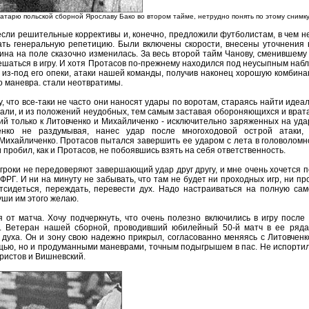
атарю польской сборной Ярославу Бако во втором тайме, нетрудно понять по этому снимку
сли решительные коррективы и, конечно, предложили футболистам, в чем не
ать генеральную репетицию. Были включены скорости, внесены уточнения 
тина на поле сказочно изменилась. За весь второй тайм Чанову, сменившему
мешаться в игру. И хотя Протасов по-прежнему находился под неусыпным наб
л из-под его опеки, атаки нашей команды, получив наконец хорошую комбин
о маневра. стали неотвратимы.
, что все-таки не часто они наносят удары по воротам, стараясь найти идеа
здали, и из положений неудобных, тем самым заставая обороняющихся и врата
ий только к Литовченко и Михайличенко - исключительно заряженных на удар.
енко не раздумывая, нанес удар после многоходовой острой атаки, 
ихайличенко. Протасов пытался завершить ее ударом с лета в головоломн
 пробил, как и Протасов, не побоявшись взять на себя ответственность.
игроки не передоверяют завершающий удар друг другу, и мне очень хочется 
 ФРГ. И ни на минуту не забывать, что там не будет ни проходных игр, ни п
тсидеться, переждать, перевести дух. Надо настраиваться на полную са
уши им этого желаю.
я от матча. Хочу подчеркнуть, что очень полезно включились в игру посл
. Ветеран нашей сборной, проводивший юбилейный 50-й матч в ее ряда
духа. Он и зону свою надежно прикрыл, согласованно меняясь с Литовченк
щью, но и продуманными маневрами, точным подыгрышем в пас. Не испортил
ристов и Вишневский.