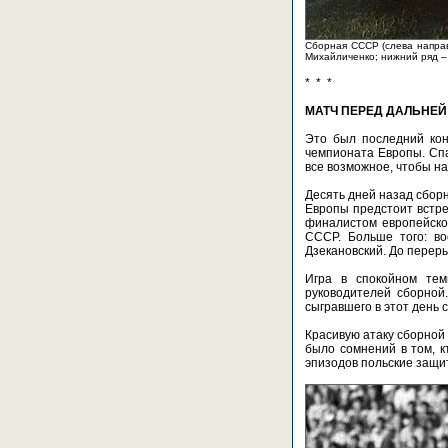
Сборная СССР (слева направ
Михайличенко; нижний ряд –
* * *
МАТЧ ПЕРЕД ДАЛЬНЕЙ
Это был последний кон
чемпионата Европы. Спа
все возможное, чтобы н
Десять дней назад сборн
Европы предстоит встрет
финалистом европейског
СССР. Больше того: во
Дзекановский. До переры
Игра в спокойном тем
руководителей сборной
сыгравшего в этот день 
Красивую атаку сборной
было сомнений в том, к
эпизодов польские защи