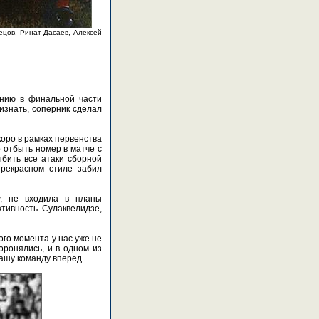
ецов, Ринат Дасаев, Алексей
ению в финальной части
изнать, соперник сделал
коро в рамках первенства
о отбыть номер в матче с
тбить все атаки сборной
прекрасном стиле забил
у, не входила в планы
тивность Сулаквелидзе,
го момента у нас уже не
оронялись, и в одном из
ашу команду вперед.