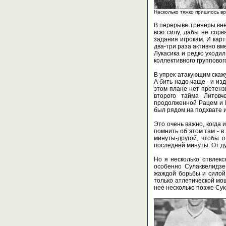
Насколько тяжко пришлось вр
В перерыве тренеры вне
всю силу, дабы не сорв
задания игрокам. И кар
два-три раза активно в
Лукасика и редко уходи
коллективного групповог
В упрек атакующим скажу
А бить надо чаще - и и
этом плане нет претенз
второго тайма Литовч
продолженной Рацем и М
был рядом на подхвате и
Это очень важно, когда 
помнить об этом там - в
минуты-другой, чтобы о
последней минуты. От д
Но я несколько отвлекс
особенно Сулаквелидзе
жаждой борьбы и силой 
только атлетической мо
нее несколько позже Сук