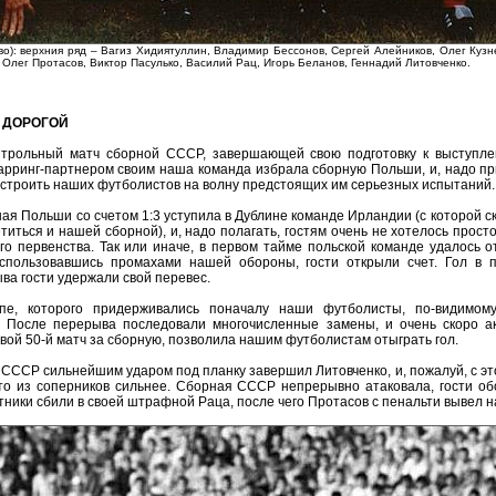
о): верхния ряд – Вагиз Хидиятуллин, Владимир Бессонов, Сергей Алейников, Олег Кузн
 Олег Протасов, Виктор Пасулько, Василий Рац, Игорь Беланов, Геннадий Литовченко.
 ДОРОГОЙ
трольный матч сборной СССР, завершающей свою подготовку к выступл
рринг-партнером своим наша команда избрала сборную Польши, и, надо пр
астроить наших футболистов на волну предстоящих им серьезных испытаний.
ая Польши со счетом 1:3 уступила в Дублине команде Ирландии (с которой с
иться и нашей сборной), и, надо полагать, гостям очень не хотелось прост
о первенства. Так или иначе, в первом тайме польской команде удалось о
спользовавшись промахами нашей обороны, гости открыли счет. Гол в 
ва гости удержали свой перевес.
пе, которого придерживались поначалу наши футболисты, по-видимом
. После перерыва последовали многочисленные замены, и очень скоро ак
свой 50-й матч за сборную, позволила нашим футболистам отыграть гол.
 СССР сильнейшим ударом под планку завершил Литовченко, и, пожалуй, с это
то из соперников сильнее. Сборная СССР непрерывно атаковала, гости об
тники сбили в своей штрафной Раца, после чего Протасов с пенальти вывел н