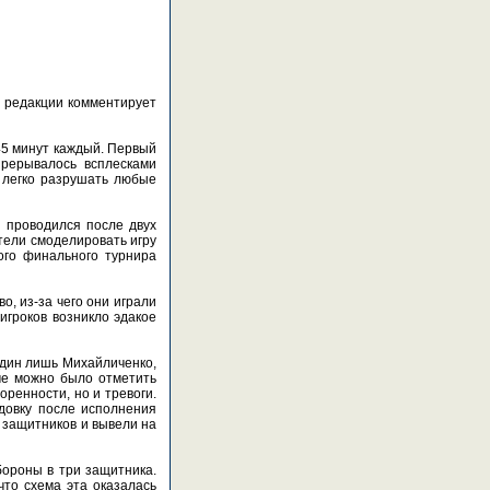
е редакции комментирует
45 минут каждый. Первый
рерывалось всплесками
 легко разрушать любые
н проводился после двух
тели смоделировать игру
ого финального турнира
о, из-за чего они играли
игроков возникло эдакое
 один лишь Михайличенко,
ме можно было отметить
ренности, но и тревоги.
довку после исполнения
 защитников и вывели на
ороны в три защитника.
что схема эта оказалась