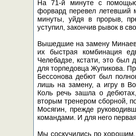
На 71-й минуте с помощь
форвард перевел летевший м
минуты, уйдя в прорыв, п
уступил, закончив рывок в св
Вышедшие на замену Минаев и
их быстрая комбинация ед
Челебадзе, кстати, это был 
для торпедовца Жупикова. Пр
Бессонова дебют был полно
лишь на замену, а игру в Во
Коль речь зашла о дебютах
вторым тренером сборной, п
Мосягин, прежде руководив
командами. И для него первая
Мы соскучились по хорошим,