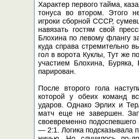
Характер первого тайма, каз
тонуса во втором. Этого н
игроки сборной СССР, сумевш
навязать гостям свой прес
Блохина по левому флангу за
куда справа стремительно вы
гол в ворота Куклы, Тут же 
участием Блохина, Буряка, 
парирован.
После второго гола наступ
которой у обеих команд в
ударов. Однако Эрлих и Тер
матч еще не завершен. Зап
своевременно подоспевшего Л
— 2:1. Логика подсказывала 
ничью. Но случилось по-д