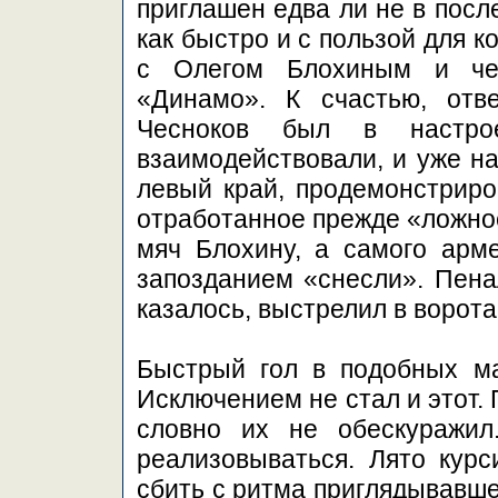
приглашен едва ли не в посл
как быстро и с пользой для 
с Олегом Блохиным и чет
«Динамо». К счастью, отв
Чесноков был в настро
взаимодействовали, и уже на
левый край, продемонстрир
отработанное прежде «ложно
мяч Блохину, а самого ар
запозданием «снесли». Пенал
казалось, выстрелил в ворота
Быстрый гол в подобных ма
Исключением не стал и этот. 
словно их не обескуражил
реализовываться. Лято курс
сбить с ритма приглядывавше