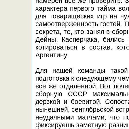
намерен все же проверить. З
характера первого тайма вол
для товарищеских игр на чу
самоотверженность гостей. П
секрета, те, кто занял в сб
Дейны, Касперчака, бились 
котироваться в состав, ко
Аргентину.
Для нашей команды такой
подготовка к следующему чем
все же отдаленной. Вот поч
сборную СССР максимально
дерзкой и боевитой. Сопост
нынешней, сентябрьской встр
неудачными матчами, что п
фиксируешь заметную разниц