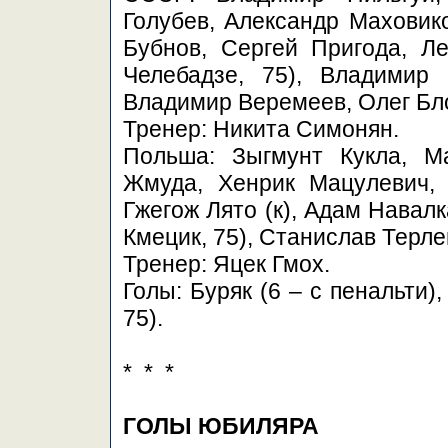
Голубев, Александр Маховико
Бубнов, Сергей Пригода, Л
Челебадзе, 75), Владимир 
Владимир Веремеев, Олег Бл
Тренер: Никита Симонян.
Польша: Зыгмунт Кукла, М
Жмуда, Хенрик Мацулевич, 
Гжегож Лято (к), Адам Навал
Кмецик, 75), Станислав Терле
Тренер: Яцек Гмох.
Голы: Буряк (6 – с пенальти),
75).
* * *
ГОЛЫ ЮБИЛЯРА