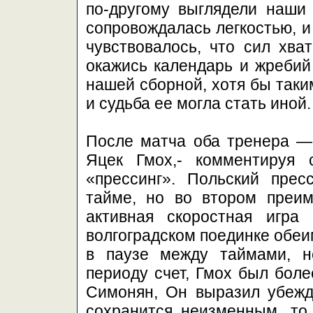
по-другому выглядели наши 
сопровождалась легкостью, и
чувствовалось, что сил хва
окажись календарь и жребий
нашей сборной, хотя бы таким
и судьба ее могла стать иной.
После матча оба тренера —
Яцек Гмох,- комментируя 
«прессинг». Польский прес
тайме, но во втором преи
активная скоростная игра
волгоградском поединке обеи
в паузе между таймами, н
периоду счет, Гмох был боле
Симонян, Он выразил убежде
сохранится неизменным, то 