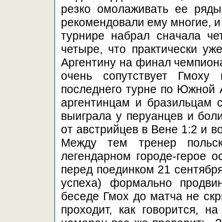
резко омолаживать ее ряды,
рекомендовали ему многие, и
турнире набрал сначала че
четыре, что практически уж
Аргентину на финал чемпиона
очень сопутствует Гмоху
последнего турне по Южной 
аргентинцам и бразильцам с
выиграла у перуанцев и бол
от австрийцев в Вене 1:2 и во
Между тем тренер польс
легендарном городе-герое о
перед поединком 21 сентября
успеха) формально продви
беседе Гмох до матча не скр
проходит, как говорится, н