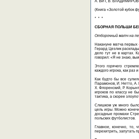
А. ВИТ, В. ВЛАДИМИРОВ
(Книга «Золотой кубок ф
* * *
СБОРНАЯ ПОЛЬШИ БЕР
Отборочный матч на пе
Накануне матча первых 
Герард Цезлик раскладыв
дело тут не в картах. 
говорил: «Я не знаю, выи
Этого горячего стремле
каждого игрока, как раз
Как будто бы все сулил
Парамонов, И. Нетто, А. 
Х. Флоренский, Р. Корынт
игроков по классу не б
тактика, а скорее злоуп
Слишком уж много было
цель игры. Можно конеч
досадные промахи Стрел
польских футболистов.
Главное, конечно, то,
перехитрить, запутать п