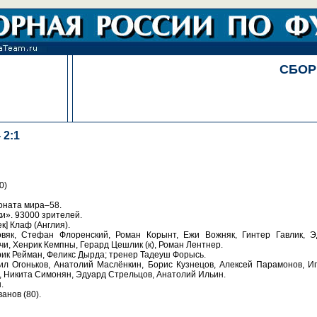
СБОР
 2:1
0)
оната мира–58.
и». 93000 зрителей.
к] Клаф (Англия).
вяк, Стефан Флоренский, Роман Корынт, Ежи Вожняк, Гинтер Гавлик, Э
и, Хенрик Кемпны, Герард Цешлик (к), Роман Лентнер.
нрик Рейман, Феликс Дырда; тренер Тадеуш Форысь.
 Огоньков, Анатолий Маслёнкин, Борис Кузнецов, Алексей Парамонов, Иг
, Никита Симонян, Эдуард Стрельцов, Анатолий Ильин.
.
ванов (80).