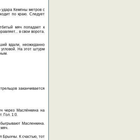
о удара Кемпны метров с
ходит по краю. Следует
Отбитый мяч попадает к
авляет... в свои ворота.
вший вдали, неожиданно
 угловой. На этот штурм
ным.
трельцов заканчивается
яч через Маслёнкина на
 Гол. 1:0.
 обыгрывают Масленкина.
 мяч.
л Брыхчы. К счастью, тот