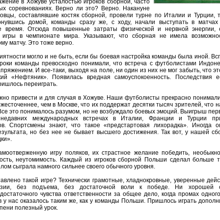
жение в Хожуве усталостью игроков сборной, часто
ых соревнованиях. Верно ли это? Верно. Накануне
овцы, составлявшие костяк сборной, провели турне по Италии и Турции,
нувшись домой, команды сразу же, с ходу, начали выступать в матчах
е время. Отсюда повышенные затраты физической и нервной энергии, 
игры в чемпионате мира. Указывают, что сборная не имела возможно
ому матчу. Это тоже верно.
риятности могло и не быть, если бы боевая настройка команды была иной. В
роки команды превосходно понимали, что встреча с футболистами Индоне
пряжением. И все-таки, выходя на поле, ни один из них не мог забыть, что эт
ий «Нефтяник». Появилась вредная самоуспокоенность. Последствия е
ришлось переиграть.
но привести и для случая в Хожуве. Наши футболисты прекрасно понимали,
ожесточеннее, чем в Москве, что их поддержат десятки тысяч зрителей, что
 Все это понималось разумом, но не возбуждало боевых эмоций. Выигрыш перв
недавних международных встречах в Италии, Франции и Турции прит
ов. Спортсмены знают, что такое «предстартовая лихорадка». Иногда
езультата, но без нее не бывает высшего достижения. Так вот, у нашей с
ки».
моотверженную игру поляков, их страстное желание победить, необыкно
ость, неутомимость. Каждый из игроков сборной Польши сделал больше т
елом сыграла намного сильнее своего обычного уровня.
авлено такой игре? Технически грамотные, хладнокровные, уверенные дей
азии, без подъема, без достаточной воли к победе. Ни хорошей с
достаточного чувства ответственности за общее дело, когда промах одног
ов у нас оказалось таким же, как у команды Польши. Пришлось играть допол
епени полезный урок.