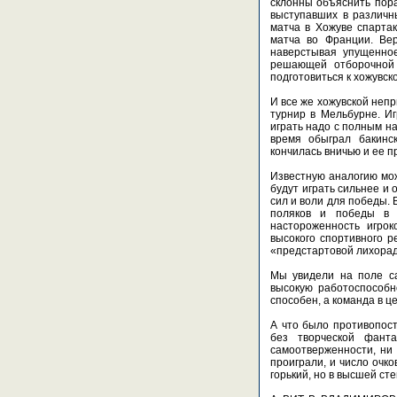
склонны объяснить пора
выступавших в различн
матча в Хожуве спартак
матча во Франции. Вер
наверстывая упущенно
решающей отборочной 
подготовиться к хожувск
И все же хожувской неп
турнир в Мельбурне. Иг
играть надо с полным на
время обыграл бакинск
кончилась вничью и ее п
Известную аналогию мож
будут играть сильнее и 
сил и воли для победы.
поляков и победы в 
настороженность игрок
высокого спортивного р
«предстартовой лихорад
Мы увидели на поле са
высокую работоспособн
способен, а команда в ц
А что было противопост
без творческой фант
самоотверженности, ни 
проиграли, и число очк
горький, но в высшей ст