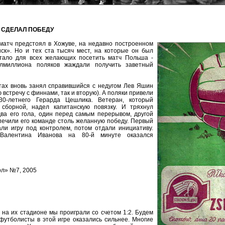
И СДЕЛАЛ ПОБЕДУ
атч предстоял в Хожуве, на недавно построенном
ск». Но и тех ста тысяч мест, на которые он был
атало для всех желающих посетить матч Польша -
лмиллиона поляков жаждали получить заветный
тах вновь занял справившийся с недугом Лев Яшин
ю встречу с финнами, так и вторую). А поляки привели
0-летнего Герарда Цешлика. Ветеран, который
сборной, надел капитанскую повязку. И тряхнул
Два его гола, один перед самым перерывом, другой
спечили его команде столь желанную победу. Первый
ли игру под контролем, потом отдали инициативу.
Валентина Иванова на 80-й минуте оказался
л» №7, 2005
 на их стадионе мы проиграли со счетом 1:2. Будем
футболисты в этой игре оказались сильнее. Многие