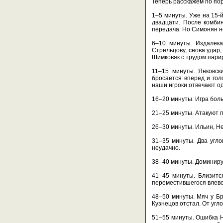
Теперь расскажем по пор
1–5 минуты. Уже на 15-
двадцати. После комби
передача. Но Симонян н
6–10 минуты. Издалека
Стрельцову, снова удар,
Шимковяк с трудом пари
11–15 минуты. Янковск
бросается вперед и гол
наши игроки отвечают о
16–20 минуты. Игра боль
21–25 минуты. Атакуют 
26–30 минуты. Ильин, Не
31–35 минуты. Два угл
неудачно.
38–40 минуты. Доминиру
41–45 минуты. Близитс
переместившегося влево 
48–50 минуты. Мяч у Бр
Кузнецов отстал. От угл
51–55 минуты. Ошибка Не