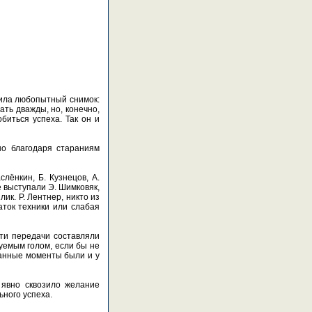
тила любопытный снимок:
ать дважды, но, конечно,
биться успеха. Так он и
нно благодаря стараниям
лёнкин, Б. Кузнецов, А.
де выступали Э. Шимковяк,
лик. Р. Лентнер, никто из
аток техники или слабая
ти передачи составляли
уемым голом, если бы не
ванные моменты были и у
 явно сквозило желание
ьного успеха.