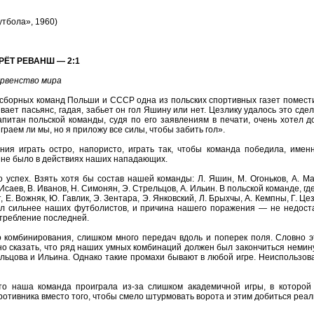
утбола», 1960)
ЁТ РЕВАНШ — 2:1
рвенство мира
сборных команд Польши и СССР одна из польских спортивных газет помес
ает пасьянс, гадая, забьет он гол Яшину или нет. Цезлику удалось это сдел
Капитан польской команды, судя по его заявлениям в печати, очень хотел до
граем ли мы, но я приложу все силы, чтобы забить гол».
ния играть остро, напористо, играть так, чтобы команда победила, име
 и не было в действиях наших нападающих.
о успех. Взять хотя бы состав нашей команды: Л. Яшин, М. Огоньков, А. Мас
Исаев, В. Иванов, Н. Симонян, Э. Стрельцов, А. Ильин. В польской команде, г
, Е. Вожняк, Ю. Гавлик, Э. Зентара, Э. Янковский, Л. Брыхчы, А. Кемпны, Г. Цез
ыл сильнее наших футболистов, и причина нашего поражения — не недост
отребление последней.
 комбинирования, слишком много передач вдоль и поперек поля. Словно э
но сказать, что ряд наших умных комбинаций должен был закончиться немин
ьцова и Ильина. Однако такие промахи бывают в любой игре. Неиспользо
 что наша команда проиграла из-за слишком академичной игры, в которой
ротивника вместо того, чтобы смело штурмовать ворота и этим добиться реал