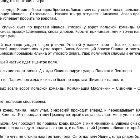
ядку, как проходила игра.
й секунде Яшин в блестящем броске выбивает мяч на угловой после сильног
нации Иванов – Стрельцов – Иванов в игру вступает Шимковяк. Исаев про
е успевает пробить по воротам.
 сильно бьет по воротам Иванов. Угловой у ворот польской команды 
 снова прыжок Шимковяка, снова угловой. Корынт принимает: мяч и точно напр
рует удар.
ий все чаще уходит в центр поля. Угловой у наших ворот. Цезлик, стоя
овой направляет мяч в угол ворот. Вновь блестящий бросок Яшина, и опять
диноким прорывом Ильина от углового флага. Удар получился слабым и неточ
шей частью идет в центре поля.
польские спортсмены. Дважды Яшин парирует удары Павлика и Лентнера.
тто, Парамонов издали сильно бьют по воротам. Шимковяк на месте.
овых возле ворот польской команды. Комбинация Масленкин – Симонян – С
ют польские спортсмены.
я конец тайма. Темп упал. Янковский проходит вперед и перекидывает м
Кемпны. Тот передает мяч Цезлику, который с лета посылает мяч в угол ворот.
ыхчы. Он проходит по правому краю, рядом с ним Янковский. Вдвоем они
ового флага следует подача на ворота, и набежавший Цезлик забивает второй
тто чуть не стоила нам третьего гола. Он отдал мяч Яшину, когда рядом бы