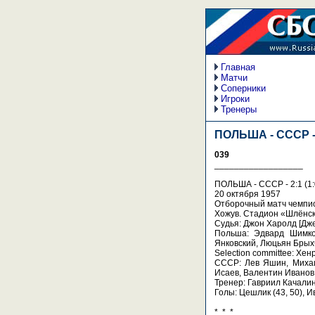
Главная
Матчи
Соперники
Игроки
Тренеры
ПОЛЬША - СССР -
039
__________________
ПОЛЬША - СССР - 2:1 (1:
20 октября 1957
Отборочный матч чемпи
Хожув. Стадион «Шлёнск
Судья: Джон Харолд [Дже
Польша: Эдвард Шимко
Янковский, Люцьян Брыхч
Selection committee: Хе
СССР: Лев Яшин, Михаил
Исаев, Валентин Иванов
Тренер: Гавриил Качалин
Голы: Цешлик (43, 50), И
* * *