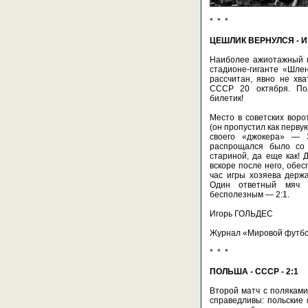
* * *
ЦЕШЛИК ВЕРНУЛСЯ - 
Наиболее ажиотажный м
стадионе-гиганте «Шлен
рассчитан, явно не хв
СССР 20 октября. По
билетик!
Место в советских воро
(он пропустил как перву
своего «джокера» — 3
распрощался было со 
стариной, да еще как! 
вскоре после него, обе
час игры хозяева держа
Один ответный мяч 
бесполезным — 2:1.
Игорь ГОЛЬДЕС
Журнал «Мировой футбо
* * *
ПОЛЬША - СССР - 2:1
Второй матч с поляками
справедливы: польские 