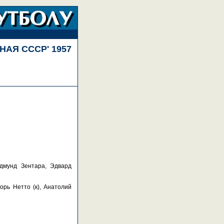
НАЯ СССР' 1957
дмунд Зентара, Эдвард
орь Нетто (к), Анатолий