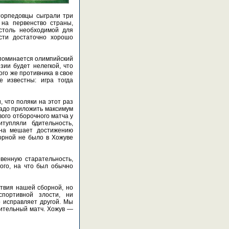
 торпедовцы сыграли три
 на первенство страны,
столь необходимой для
сти достаточно хорошо
споминается олимпийский
зии будет нелегкой, что
ого же противника в свое
е известны: игра тогда
 что поляки на этот раз
 надо приложить максимум
ого отборочного матча у
упляли бдительность,
 она мешает достижению
борной не было в Хожуве
венную старательность,
ого, на что был обычно
ствия нашей сборной, но
портивной злости, ни
о исправляет другой. Мы
нительный матч. Хожув —