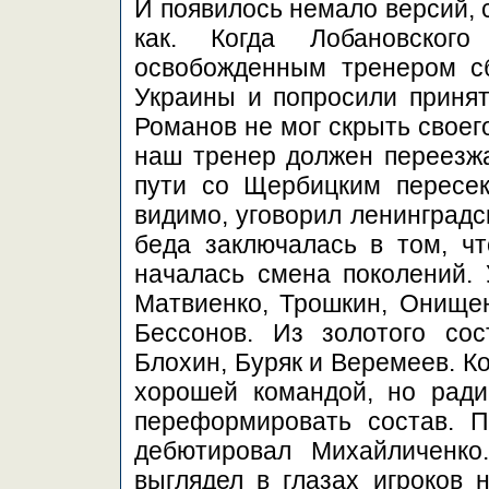
И появилось немало версий, 
как. Когда Лобановског
освобожденным тренером с
Украины и попросили принят
Романов не мог скрыть своег
наш тренер должен переезжат
пути со Щербицким пересек
видимо, уговорил ленинградск
беда заключалась в том, чт
началась смена поколений. 
Матвиенко, Трошкин, Онищен
Бессонов. Из золотого сос
Блохин, Буряк и Веремеев. К
хорошей командой, но рад
переформировать состав. П
дебютировал Михайличенко
выглядел в глазах игроков н